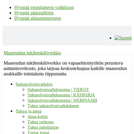
Hyppää ensisijaiseen valikkoon
Hyppää pääsisältöön
Hyppää alatunnisteeseen
Maaseudun tukihenkilöverkko
Maaseudun tukihenkilöverkko on vapaaehtoistyöhön perustuva
auttamisverkosto, joka tarjoaa keskusteluapua kaikille maaseudun
asukkaille toimialasta riippumatta.
Sukupolvenvaihdos
Sukupolvenvaihdossoppa | VIDEOT
Sukupolvenvaihdossoppa | KÄSIKIRJA
Sukupolvenvaihdossoppa | WEBINAARI
Tukea sukupolvenvaihdokseen
Tukea ja apua
Apua kotiin
Tukea verkossa
Tukea puhelimitse
Tuetut lomat