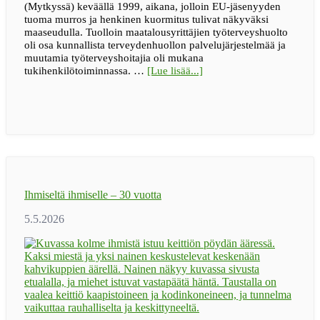
(Mytkyssä) keväällä 1999, aikana, jolloin EU-jäsenyyden
tuoma murros ja henkinen kuormitus tulivat näkyväksi
maaseudulla. Tuolloin maatalousyrittäjien työterveyshuolto
oli osa kunnallista terveydenhuollon palvelujärjestelmää ja
muutamia työterveyshoitajia oli mukana
tietoaBLOGI
tukihenkilötoiminnassa. …
[Lue lisää...]
|
Maaseudun
tukihenkilöverkko
muutti
asenteita
ja
madalsi
avun
pyytämisen
Ihmiseltä ihmiselle – 30 vuotta
kynnystä