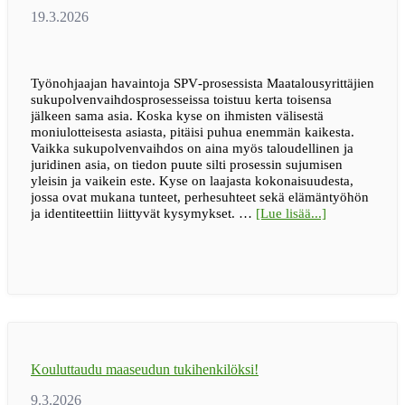
lapsiperheen
arkeen
Työnohjaajan havaintoja SPV‑prosessista Maatalousyrittäjien
sukupolvenvaihdosprosesseissa toistuu kerta toisensa
jälkeen sama asia. Koska kyse on ihmisten välisestä
moniulotteisesta asiasta, pitäisi puhua enemmän kaikesta.
Vaikka sukupolvenvaihdos on aina myös taloudellinen ja
juridinen asia, on tiedon puute silti prosessin sujumisen
yleisin ja vaikein este. Kyse on laajasta kokonaisuudesta,
jossa ovat mukana tunteet, perhesuhteet sekä elämäntyöhön
tietoaBLOGI
ja identiteettiin liittyvät kysymykset. …
[Lue lisää...]
|
Puhuminen
kannattaa
aina
Kouluttaudu maaseudun tukihenkilöksi!