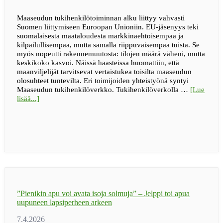
Maaseudun tukihenkilötoiminnan alku liittyy vahvasti
Suomen liittymiseen Euroopan Unioniin. EU-jäsenyys teki
suomalaisesta maataloudesta markkinaehtoisempaa ja
kilpailullisempaa, mutta samalla riippuvaisempaa tuista. Se
myös nopeutti rakennemuutosta: tilojen määrä väheni, mutta
keskikoko kasvoi. Näissä haasteissa huomattiin, että
maanviljelijät tarvitsevat vertaistukea toisilta maaseudun
olosuhteet tuntevilta. Eri toimijoiden yhteistyönä syntyi
Maaseudun tukihenkilöverkko. Tukihenkilöverkolla …
[Lue
tietoaIhmiseltä
lisää...]
ihmiselle
–
30
vuotta
”Pienikin apu voi avata isoja solmuja” – Jelppi toi apua
uupuneen lapsiperheen arkeen