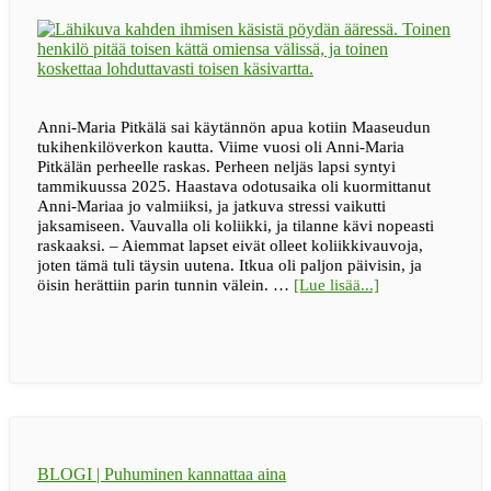
Anni-Maria Pitkälä sai käytännön apua kotiin Maaseudun
tukihenkilöverkon kautta. Viime vuosi oli Anni-Maria
Pitkälän perheelle raskas. Perheen neljäs lapsi syntyi
tammikuussa 2025. Haastava odotusaika oli kuormittanut
Anni-Mariaa jo valmiiksi, ja jatkuva stressi vaikutti
jaksamiseen. Vauvalla oli koliikki, ja tilanne kävi nopeasti
raskaaksi. – Aiemmat lapset eivät olleet koliikkivauvoja,
joten tämä tuli täysin uutena. Itkua oli paljon päivisin, ja
tietoa”Pienikin
öisin herättiin parin tunnin välein. …
[Lue lisää...]
apu
voi
avata
isoja
solmuja”
–
Jelppi
toi
apua
BLOGI | Puhuminen kannattaa aina
uupuneen