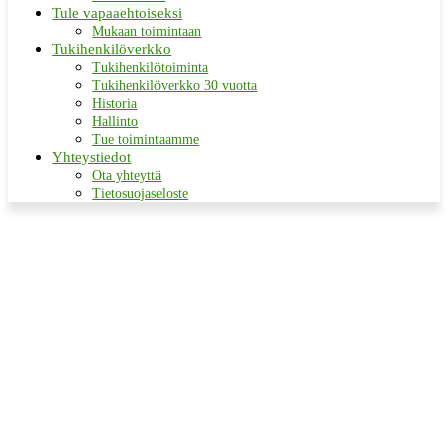
Tule vapaaehtoiseksi
Mukaan toimintaan
Tukihenkilöverkko
Tukihenkilötoiminta
Tukihenkilöverkko 30 vuotta
Historia
Hallinto
Tue toimintaamme
Yhteystiedot
Ota yhteyttä
Tietosuojaseloste