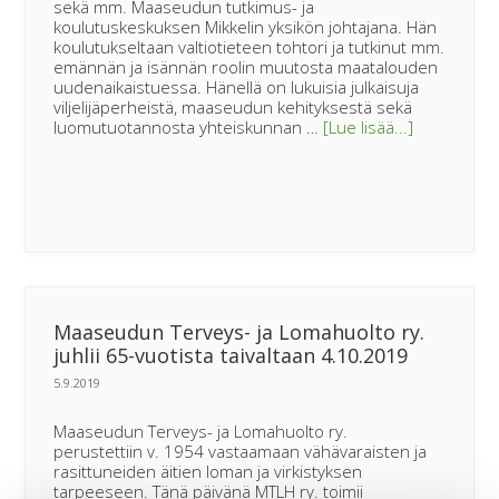
sekä mm. Maaseudun tutkimus- ja
koulutuskeskuksen Mikkelin yksikön johtajana. Hän
koulutukseltaan valtiotieteen tohtori ja tutkinut mm.
emännän ja isännän roolin muutosta maatalouden
uudenaikaistuessa. Hänellä on lukuisia julkaisuja
viljelijäperheistä, maaseudun kehityksestä sekä
tietoaValti
luomutuotannosta yhteiskunnan …
[Lue lisää...]
tohtori
Pirjo
Siiskonen
Maaseudu
tukihenkil
puheenjoht
Maaseudun Terveys- ja Lomahuolto ry.
juhlii 65-vuotista taivaltaan 4.10.2019
Maaseudun Terveys- ja Lomahuolto ry.
perustettiin v. 1954 vastaamaan vähävaraisten ja
rasittuneiden äitien loman ja virkistyksen
tarpeeseen. Tänä päivänä MTLH ry. toimii