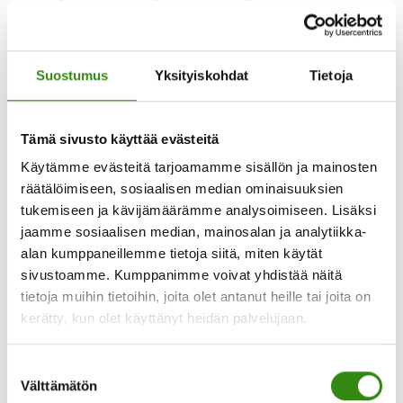
valtakunnallisesti tarjoten ryhmämuotoisia tuettuja
lomia kaikille Suomessa vakituisesti asuville
erilaisissa lomakohteissa ympäri Suomen. MTLH:n
toimintaan ja lomatarjontaan voit tutustua
tietoaMaaseudun
osoitteessa www.mtlh.fi …
[Lue lisää...]
Suostumus
Yksityiskohdat
Tietoja
Terveys-
ja
Lomahuolto
ry.
Tämä sivusto käyttää evästeitä
juhlii
Käytämme evästeitä tarjoamamme sisällön ja mainosten
65-
vuotista
räätälöimiseen, sosiaalisen median ominaisuuksien
taivaltaan
tukemiseen ja kävijämäärämme analysoimiseen. Lisäksi
4.10.2019
jaamme sosiaalisen median, mainosalan ja analytiikka-
Maaseudun tukihenkilöverkko mukana
alan kumppaneillemme tietoja siitä, miten käytät
Okra-näyttelyssä 3.-6.7.19
sivustoamme. Kumppanimme voivat yhdistää näitä
tietoja muihin tietoihin, joita olet antanut heille tai joita on
kerätty, kun olet käyttänyt heidän palvelujaan.
Osallistumme yhdessä MTLH:n lomatoiminnan
kanssa OKRA-näyttelyyn Oripään lentokentällä
3.-6.7.2019.? Tervetuloa messuille ja käymään
Suostumuksen
osastollamme Okra-hallissa, paikka F237! ? …
[Lue
tietoaMaaseudun
lisää...]
Välttämätön
valinta
tukihenkilöverkko