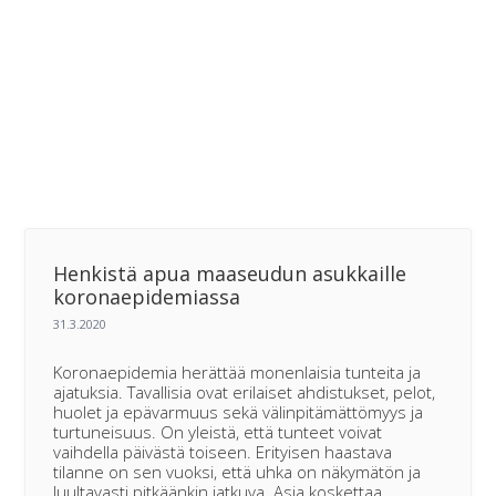
Henkistä apua maaseudun asukkaille
koronaepidemiassa
Koronaepidemia herättää monenlaisia tunteita ja
ajatuksia. Tavallisia ovat erilaiset ahdistukset, pelot,
huolet ja epävarmuus sekä välinpitämättömyys ja
turtuneisuus. On yleistä, että tunteet voivat
vaihdella päivästä toiseen. Erityisen haastava
tilanne on sen vuoksi, että uhka on näkymätön ja
luultavasti pitkäänkin jatkuva. Asia koskettaa