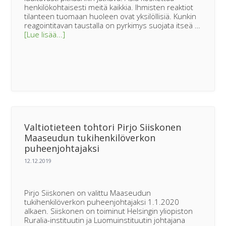
henkilökohtaisesti meitä kaikkia. Ihmisten reaktiot
tilanteen tuomaan huoleen ovat yksilöllisiä. Kunkin
reagointitavan taustalla on pyrkimys suojata itseä …
tietoaHenkistä
[Lue lisää...]
apua
maaseudun
asukkaille
koronaepidemiassa
Valtiotieteen tohtori Pirjo Siiskonen
Maaseudun tukihenkilöverkon
puheenjohtajaksi
Pirjo Siiskonen on valittu Maaseudun
tukihenkilöverkon puheenjohtajaksi 1.1.2020
alkaen. Siiskonen on toiminut Helsingin yliopiston
Ruralia-instituutin ja Luomuinstituutin johtajana