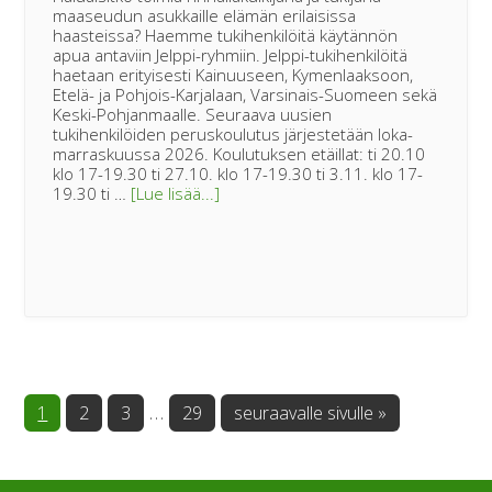
maaseudun asukkaille elämän erilaisissa
haasteissa? Haemme tukihenkilöitä käytännön
apua antaviin Jelppi-ryhmiin. Jelppi-tukihenkilöitä
haetaan erityisesti Kainuuseen, Kymenlaaksoon,
Etelä- ja Pohjois-Karjalaan, Varsinais-Suomeen sekä
Keski-Pohjanmaalle. Seuraava uusien
tukihenkilöiden peruskoulutus järjestetään loka-
marraskuussa 2026. Koulutuksen etäillat: ti 20.10
klo 17-19.30 ti 27.10. klo 17-19.30 ti 3.11. klo 17-
tietoaKouluttaudu
19.30 ti …
[Lue lisää...]
maaseudun
tukihenkilöksi!
Välisivut
…
Sivu
Sivu
Sivu
Sivu
Siirry
1
2
3
29
seuraavalle sivulle »
jätetty
pois