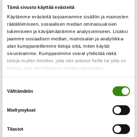
lapset eivät olleet koliikkivauvoja, joten tämä tuli
Tämä sivusto käyttää evästeitä
täysin uutena. Itkua oli paljon päivisin, ja öisin
tietoa”Pienikin
herättiin parin tunnin välein. …
[Lue lisää...]
Käytämme evästeitä tarjoamamme sisällön ja mainosten
apu
räätälöimiseen, sosiaalisen median ominaisuuksien
voi
tukemiseen ja kävijämäärämme analysoimiseen. Lisäksi
avata
isoja
jaamme sosiaalisen median, mainosalan ja analytiikka-
solmuja”
alan kumppaneillemme tietoja siitä, miten käytät
–
sivustoamme. Kumppanimme voivat yhdistää näitä
Jelppi
toi
tietoja muihin tietoihin, joita olet antanut heille tai joita on
apua
kerätty, kun olet käyttänyt heidän palvelujaan.
uupuneen
BLOGI | Puhuminen kannattaa aina
lapsiperheen
arkeen
Suostumuksen
Välttämätön
valinta
Työnohjaajan havaintoja SPV‑prosessista
Maatalousyrittäjien
sukupolvenvaihdosprosesseissa toistuu kerta
Mieltymykset
toisensa jälkeen sama asia. Koska kyse on ihmisten
välisestä moniulotteisesta asiasta, pitäisi puhua
enemmän kaikesta. Vaikka sukupolvenvaihdos on
Tilastot
aina myös taloudellinen ja juridinen asia, on tiedon