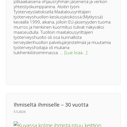
pitkäaikaisena ohjausryhmän jäsenenä ja verkon
yhteistyökumppanina. Aloitin työni
Työterveyslaitoksella Maatalousyrittäjien
työterveyshuollon keskusyksikössä (Mytkyssä)
keväällä 1999, aikana, jolloin EU-jäsenyyden tuoma
murros ja henkinen kuormitus tulivat näkyväksi
maaseudulla. Tuolloin maatalousyrittäjien
työterveyshuolto oli osa kunnallista
terveydenhuollon palvelujärjestelmää ja muutamia
työterveyshoitajia oli mukana
tietoaBLOGI
tukihenkilötoiminnassa. …
[Lue lisää...]
|
Maaseudun
tukihenkilöverkko
muutti
asenteita
ja
madalsi
avun
pyytämisen
kynnystä
Ihmiseltä ihmiselle – 30 vuotta