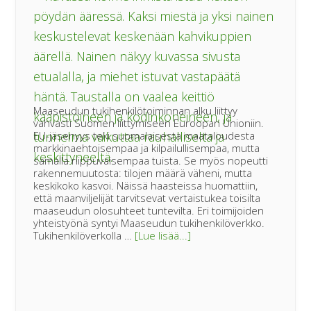
Maaseudun tukihenkilötoiminnan alku liittyy
vahvasti Suomen liittymiseen Euroopan Unioniin.
EU-jäsenyys teki suomalaisesta maataloudesta
markkinaehtoisempaa ja kilpailullisempaa, mutta
samalla riippuvaisempaa tuista. Se myös nopeutti
rakennemuutosta: tilojen määrä väheni, mutta
keskikoko kasvoi. Näissä haasteissa huomattiin,
että maanviljelijät tarvitsevat vertaistukea toisilta
maaseudun olosuhteet tuntevilta. Eri toimijoiden
yhteistyönä syntyi Maaseudun tukihenkilöverkko.
tietoaIhmiseltä
Tukihenkilöverkolla …
[Lue lisää...]
ihmiselle
–
30
vuotta