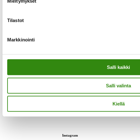
Mieltymykset
Yhteystietomme
Maaseudun tukihenkilöverkko
Tilastot
Eerikinkatu 27, 6. krs
00180 Helsinki
Markkinointi
puh.
0400 789 481
mia.kalpa@tukihenkilo.fi
Tukihenkilöiden tupa
Saavutettavuusseloste
Salli kaikki
Tilaa uutiskirjeemme
Salli valinta
Evästeet
”Maaseudun tukihenkilö on arjen rinnalla kulkija, huolien kuuntelija
Kiellä
sekä keskusteluavun antaja.”
Instagram