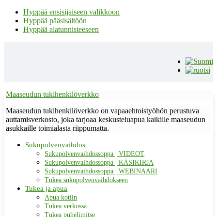
Hyppää ensisijaiseen valikkoon
Hyppää pääsisältöön
Hyppää alatunnisteeseen
Maaseudun tukihenkilöverkko
Maaseudun tukihenkilöverkko on vapaaehtoistyöhön perustuva
auttamisverkosto, joka tarjoaa keskusteluapua kaikille maaseudun
asukkaille toimialasta riippumatta.
Sukupolvenvaihdos
Sukupolvenvaihdossoppa | VIDEOT
Sukupolvenvaihdossoppa | KÄSIKIRJA
Sukupolvenvaihdossoppa | WEBINAARI
Tukea sukupolvenvaihdokseen
Tukea ja apua
Apua kotiin
Tukea verkossa
Tukea puhelimitse