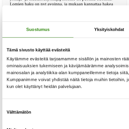
Lomien haku on nyt avoinna, ja mukaan kannattaa hakea
ajoissa, kuitenkin viimeistään kolme kuukautta ennen loman
alkua. Haku tapahtuu osoitteessa www.lomajaterveys.fi
Lomat yrittäjäperheille ja maatalousyrittäjille vuonna 2026
Lapsiperheille suunnatut tuetut lomat tarjoavat
Suostumus
Yksityiskohdat
mahdollisuuden rentoutua, viettää yhteistä aikaa ja kerätä
tietoaTue
voimia arjen keskelle. Lomat järjestetään …
[Lue lisää...]
lomat
yrittäjä-
Tämä sivusto käyttää evästeitä
ja
maatalous
Käytämme evästeitä tarjoamamme sisällön ja mainosten räät
2026
ominaisuuksien tukemiseen ja kävijämäärämme analysoimise
–
hae
mainosalan ja analytiikka-alan kumppaneillemme tietoja siit
Siirry
nyt!
«
edelliselle sivulle
Kumppanimme voivat yhdistää näitä tietoja muihin tietoihin, joit
Sivu
1
kun olet käyttänyt heidän palvelujaan.
Sivu
2
Sivu
3
Sivu
4
Sivu
5
Suostumuksen
Välisivut
…
Välttämätön
jätetty
Sivu
29
valinta
pois
Siirry
seuraavalle sivulle »