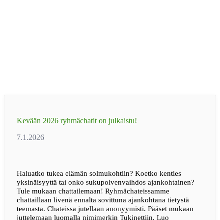
Kevään 2026 ryhmächatit on julkaistu!
Haluatko tukea elämän solmukohtiin? Koetko kenties
yksinäisyyttä tai onko sukupolvenvaihdos ajankohtainen?
Tule mukaan chattailemaan! Ryhmächateissamme
chattaillaan livenä ennalta sovittuna ajankohtana tietystä
teemasta. Chateissa jutellaan anonyymisti. Pääset mukaan
juttelemaan luomalla nimimerkin Tukinettiin. Luo