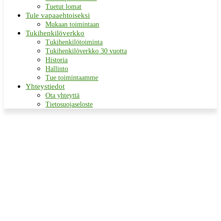
Tuetut lomat
Tule vapaaehtoiseksi
Mukaan toimintaan
Tukihenkilöverkko
Tukihenkilötoiminta
Tukihenkilöverkko 30 vuotta
Historia
Hallinto
Tue toimintaamme
Yhteystiedot
Ota yhteyttä
Tietosuojaseloste