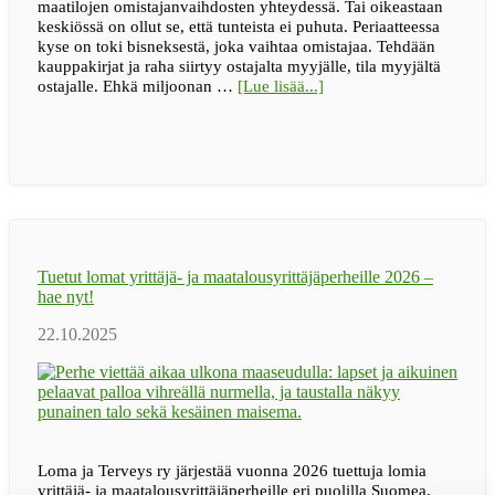
maatilojen omistajanvaihdosten yhteydessä. Tai oikeastaan
keskiössä on ollut se, että tunteista ei puhuta. Periaatteessa
kyse on toki bisneksestä, joka vaihtaa omistajaa. Tehdään
kauppakirjat ja raha siirtyy ostajalta myyjälle, tila myyjältä
tietoaBLOGI
ostajalle. Ehkä miljoonan …
[Lue lisää...]
|
Tunteistako
tässä
pitäisi
puhua,
kun
omistajanvaihdosta
tehdään?
Tuetut lomat yrittäjä- ja maatalousyrittäjäperheille 2026 –
hae nyt!
Loma ja Terveys ry järjestää vuonna 2026 tuettuja lomia
yrittäjä- ja maatalousyrittäjäperheille eri puolilla Suomea.