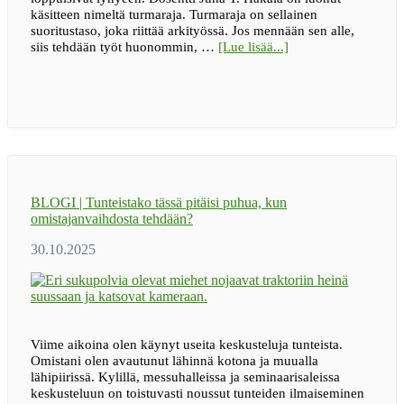
käsitteen nimeltä turmaraja. Turmaraja on sellainen
suoritustaso, joka riittää arkityössä. Jos mennään sen alle,
tietoaBLOGI
siis tehdään työt huonommin, …
[Lue lisää...]
|
80
prosenttia
riittää
BLOGI | Tunteistako tässä pitäisi puhua, kun
omistajanvaihdosta tehdään?
Viime aikoina olen käynyt useita keskusteluja tunteista.
Omistani olen avautunut lähinnä kotona ja muualla
lähipiirissä. Kylillä, messuhalleissa ja seminaarisaleissa
keskusteluun on toistuvasti noussut tunteiden ilmaiseminen