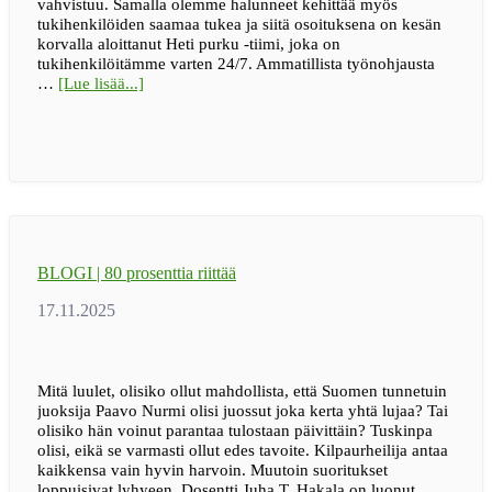
vahvistuu. Samalla olemme halunneet kehittää myös
tukihenkilöiden saamaa tukea ja siitä osoituksena on kesän
korvalla aloittanut Heti purku -tiimi, joka on
tukihenkilöitämme varten 24/7. Ammatillista työnohjausta
tietoaBLOGI
…
[Lue lisää...]
|
Ihmiseltä
ihmiselle
–
kohtaamisia,
jotka
kantavat
BLOGI | 80 prosenttia riittää
Mitä luulet, olisiko ollut mahdollista, että Suomen tunnetuin
juoksija Paavo Nurmi olisi juossut joka kerta yhtä lujaa? Tai
olisiko hän voinut parantaa tulostaan päivittäin? Tuskinpa
olisi, eikä se varmasti ollut edes tavoite. Kilpaurheilija antaa
kaikkensa vain hyvin harvoin. Muutoin suoritukset
loppuisivat lyhyeen. Dosentti Juha T. Hakala on luonut