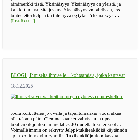
nimimerkki tästä. Yksinäisyys Yksinäisyys on yleistä, ja
kaikki tuntevat sitä joskus. Yksinäisyys voi ahdistaa, jos
tuntee ettei kelpaa tai tule hyväksytyksi. Yksinäisyys …
tietoaKevään
[Lue lisää...]
2026
ryhmächatit
on
julkaistu!
BLOGI | Ihmiseltä ihmiselle – kohtaamisia, jotka kantavat
Joulu kolkuttelee jo ovella ja tapahtumarikas vuosi alkaa
olla takana päin. Olemme saaneet vahvistettua upeaa
tukihenkilöjoukkoamme lähes 30 uudella tukihenkilöllä.
Voimallisimmin on rekrytty Jelppi-tukihenkilöitä käytännön
apua kotiin vieviin ryhmiin. Tukihenkilöjoukko kasvaa ja