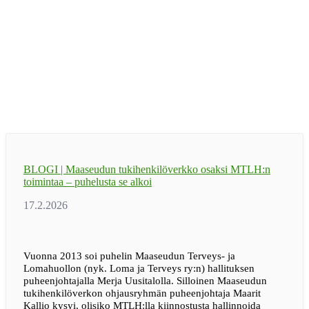
BLOGI | Maaseudun tukihenkilöverkko osaksi MTLH:n
toimintaa – puhelusta se alkoi
Vuonna 2013 soi puhelin Maaseudun Terveys- ja
Lomahuollon (nyk. Loma ja Terveys ry:n) hallituksen
puheenjohtajalla Merja Uusitalolla. Silloinen Maaseudun
tukihenkilöverkon ohjausryhmän puheenjohtaja Maarit
Kallio kysyi, olisiko MTLH:lla kiinnostusta hallinnoida