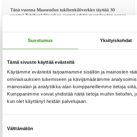
Tänä vuonna Maaseudun tukihenkilöverkko täyttää 30
vuotta! Tukihenkilöverkon syntyä edelsi maatalouden nopea
murros ja epävarmuus. Suomen EU-jäsenyys vuonna 1995
muutti maatalouspolitiikan kansallisesta ylikansalliseksi,
mikä herätti pelkoa toimeentulosta, perinteiden katoamisesta
ja koko maaseudun elämäntavan muutoksesta. Maakunnista
Suostumus
Yksityiskohdat
välittyi MTK:lle ja Melaan vahva huoli viljelijöiden
jaksamisesta, mutta neuvontatyötä tekeville puuttuivat
tietoa
keinot kohdata ja auttaa vaikeuksissa eläviä …
[Lue lisää...]
täyttää
Tämä sivusto käyttää evästeitä
30
vuotta
Käytämme evästeitä tarjoamamme sisällön ja mainosten räät
ominaisuuksien tukemiseen ja kävijämäärämme analysoimise
mainosalan ja analytiikka-alan kumppaneillemme tietoja siit
Kumppanimme voivat yhdistää näitä tietoja muihin tietoihin, joit
Siirry
«
edelliselle sivulle
kun olet käyttänyt heidän palvelujaan.
Sivu
1
Sivu
2
Sivu
3
Sivu
4
Suostumuksen
Välisivut
…
Välttämätön
valinta
jätetty
Sivu
29
pois
Siirry
seuraavalle sivulle »