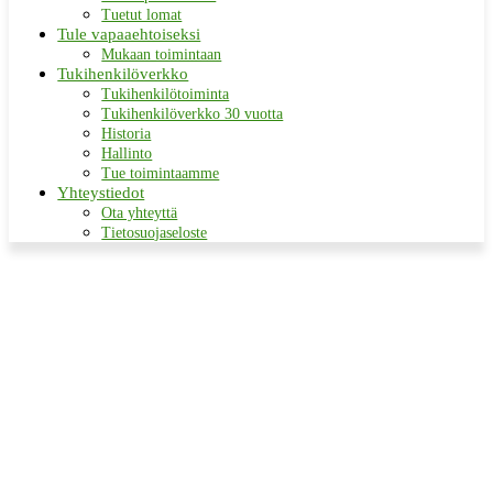
Tuetut lomat
Tule vapaaehtoiseksi
Mukaan toimintaan
Tukihenkilöverkko
Tukihenkilötoiminta
Tukihenkilöverkko 30 vuotta
Historia
Hallinto
Tue toimintaamme
Yhteystiedot
Ota yhteyttä
Tietosuojaseloste