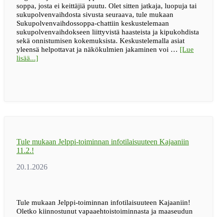
soppa, josta ei keittäjiä puutu. Olet sitten jatkaja, luopuja tai
sukupolvenvaihdosta sivusta seuraava, tule mukaan
Sukupolvenvaihdossoppa-chattiin keskustelemaan
sukupolvenvaihdokseen liittyvistä haasteista ja kipukohdista
sekä onnistumisen kokemuksista. Keskustelemalla asiat
yleensä helpottavat ja näkökulmien jakaminen voi …
[Lue
tietoaSukupolvenvaihdossoppa-
lisää...]
chat
alkaa
maaliskuussa
Tule mukaan Jelppi-toiminnan infotilaisuuteen Kajaaniin
11.2.!
Tule mukaan Jelppi-toiminnan infotilaisuuteen Kajaaniin!
Oletko kiinnostunut vapaaehtoistoiminnasta ja maaseudun