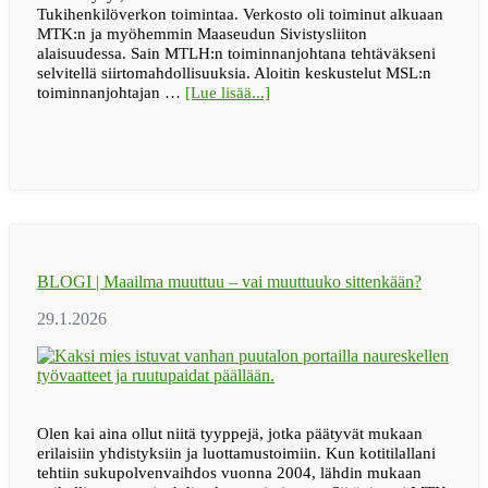
Tukihenkilöverkon toimintaa. Verkosto oli toiminut alkuaan
MTK:n ja myöhemmin Maaseudun Sivistysliiton
alaisuudessa. Sain MTLH:n toiminnanjohtana tehtäväkseni
selvitellä siirtomahdollisuuksia. Aloitin keskustelut MSL:n
tietoaBLOGI
toiminnanjohtajan …
[Lue lisää...]
|
Maaseudun
tukihenkilöverkko
osaksi
MTLH:n
toimintaa
–
puhelusta
se
BLOGI | Maailma muuttuu – vai muuttuuko sittenkään?
alkoi
Olen kai aina ollut niitä tyyppejä, jotka päätyvät mukaan
erilaisiin yhdistyksiin ja luottamustoimiin. Kun kotitilallani
tehtiin sukupolvenvaihdos vuonna 2004, lähdin mukaan