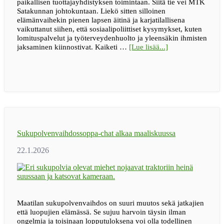
paikallisen tuottajayhdistyksen toimintaan. Siitä tie vei MTK
Satakunnan johtokuntaan. Liekö sitten silloinen
elämänvaihekin pienen lapsen äitinä ja karjatilallisena
vaikuttanut siihen, että sosiaalipoliittiset kysymykset, kuten
lomituspalvelut ja työterveydenhuolto ja yleensäkin ihmisten
tietoaBLOGI
jaksaminen kiinnostivat. Kaiketi …
[Lue lisää...]
|
Maailma
muuttuu
–
vai
muuttuuko
sittenkään?
Sukupolvenvaihdossoppa-chat alkaa maaliskuussa
Maatilan sukupolvenvaihdos on suuri muutos sekä jatkajien
että luopujien elämässä. Se sujuu harvoin täysin ilman
ongelmia ja toisinaan lopputuloksena voi olla todellinen