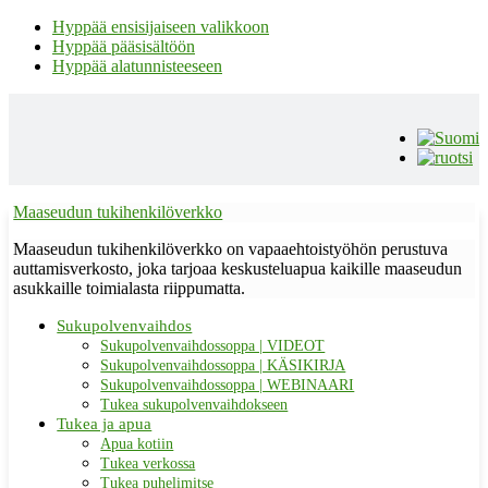
Hyppää ensisijaiseen valikkoon
Hyppää pääsisältöön
Hyppää alatunnisteeseen
Maaseudun tukihenkilöverkko
Maaseudun tukihenkilöverkko on vapaaehtoistyöhön perustuva
auttamisverkosto, joka tarjoaa keskusteluapua kaikille maaseudun
asukkaille toimialasta riippumatta.
Sukupolvenvaihdos
Sukupolvenvaihdossoppa | VIDEOT
Sukupolvenvaihdossoppa | KÄSIKIRJA
Sukupolvenvaihdossoppa | WEBINAARI
Tukea sukupolvenvaihdokseen
Tukea ja apua
Apua kotiin
Tukea verkossa
Tukea puhelimitse