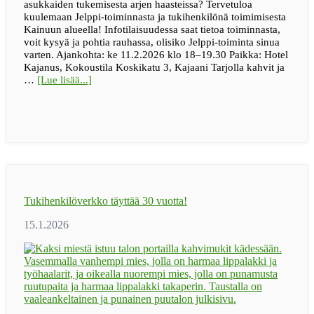
asukkaiden tukemisesta arjen haasteissa? Tervetuloa
kuulemaan Jelppi-toiminnasta ja tukihenkilönä toimimisesta
Kainuun alueella! Infotilaisuudessa saat tietoa toiminnasta,
voit kysyä ja pohtia rauhassa, olisiko Jelppi-toiminta sinua
varten. Ajankohta: ke 11.2.2026 klo 18–19.30 Paikka: Hotel
Kajanus, Kokoustila Koskikatu 3, Kajaani Tarjolla kahvit ja
tietoaTule
…
[Lue lisää...]
mukaan
Jelppi-
toiminnan
infotilaisuuteen
Kajaaniin
11.2.!
Tukihenkilöverkko täyttää 30 vuotta!