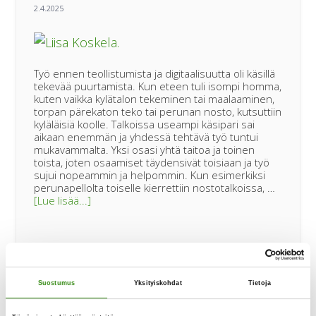
Työ ennen teollistumista ja digitaalisuutta oli käsillä
tekevää puurtamista. Kun eteen tuli isompi homma,
kuten vaikka kylätalon tekeminen tai maalaaminen,
torpan pärekaton teko tai perunan nosto, kutsuttiin
kyläläisiä koolle. Talkoissa useampi käsipari sai
aikaan enemmän ja yhdessä tehtävä työ tuntui
mukavammalta. Yksi osasi yhtä taitoa ja toinen
toista, joten osaamiset täydensivät toisiaan ja työ
sujui nopeammin ja helpommin. Kun esimerkiksi
perunapellolta toiselle kierrettiin nostotalkoissa, …
tietoaBLOGI
[Lue lisää...]
|
Auttaminen
on
inhimillinen
teko
Suostumus
Yksityiskohdat
Tietoja