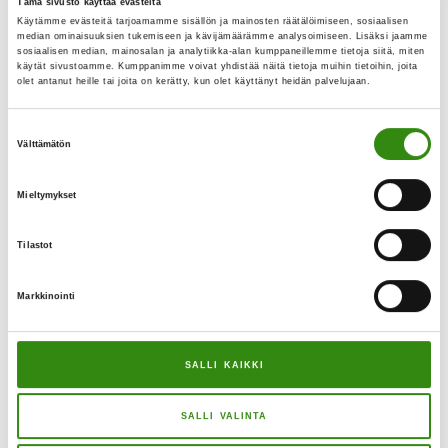
Tämä sivusto käyttää evästeitä
BLOGI | Maaseutu tarvitse viljelijänsä ja
Käytämme evästeitä tarjoamamme sisällön ja mainosten räätälöimiseen, sosiaalisen
varjelijansa
median ominaisuuksien tukemiseen ja kävijämäärämme analysoimiseen. Lisäksi jaamme
sosiaalisen median, mainosalan ja analytiikka-alan kumppaneillemme tietoja siitä, miten
käytät sivustoamme. Kumppanimme voivat yhdistää näitä tietoja muihin tietoihin, joita
olet antanut heille tai joita on kerätty, kun olet käyttänyt heidän palvelujaan.
Suostumuksen
Välttämätön
”Kyl kai teki joskus kaupan maitoo juotte”, kysyi
valinta
serkkuni 1960-luvulla. Harvassa olivat kotikylässäni
silloin ne paikat, joissa juotiin lötkömuoviin
Mieltymykset
pussitettua kaupan maitoa. Meilläkään ei juotu
kaupan maitoa, ei vielä 1970- tai 1980-luvuillakaan.
Sitä alettiin juoda vasta 1990-luvulla. Lypsylehmien
Tilastot
kadotessa mullistui myös maatilan vuosittainen ja
päivittäinen elämänkierto ja -rytmi. Päivät
Markkinointi
rytmittyivät uudelleen. Enää ei päivä alkanut eikä
päättynyt navettatöissä. Tosin noin puolet …
[Lue
tietoaBLOGI
lisää...]
|
SALLI KAIKKI
Maaseutu
tarvitse
viljelijänsä
SALLI VALINTA
ja
varjelijansa