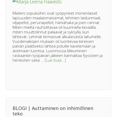
Mieleni sopukoihin ovat syöpyneet monenlaiset
lapsuuden maalaismaisemat, lehmien laidunmaat,
viljapellot, perunapellot, härkähaka ja joen rannat.
Miten mieltä rauhoittavaa oli kuunnella keväällä,
miten muuttolinnut palaavat ja syksyllä, kun
lähtevät. Lehmät kirmasivat alkukesästä laitumelle.
Vuodenaikojen mukaan oli luontevaa kiireisen
päivän päätteeksi lähteä poluille kävelemään ja
aistimaan luontoa. Luonnossa liikkuminen
raskaankin työpäivän jälkeen kannattaa fyysisten ja
tietoaBLOGI
henkisten sekä …
[Lue lisää...]
|
Virtaa,
stressinpurkua
ja
terveyttä
luonnosta
BLOGI | Auttaminen on inhimillinen
teko