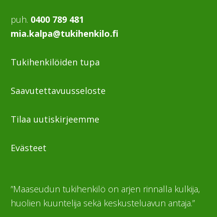
puh.
0400 789 481
mia.kalpa@tukihenkilo.fi
Tukihenkilöiden tupa
Saavutettavuusseloste
Tilaa uutiskirjeemme
Evästeet
”Maaseudun tukihenkilö on arjen rinnalla kulkija,
huolien kuuntelija sekä keskusteluavun antaja.”