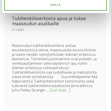
KIELLÄ
Tukihenkilöverkosta apua ja tukea
maaseudun asukkaille
Maaseudun tukihenkilöverkkoa auttaa
avuntarpeessa olevia, maaseudulla asuvia ihmisiä
ja tukee heidän selviytymistään elämän erilaisissa
tilanteissa. Toimintamuotoinamme ovat puhelin- ja
verkkoauttaminen sekä käytännön apu kotiin
elämän erilaisissa solmukohdissa.
Tukihenkilöverkosta saa luotettavaa ja maksutonta
tukea ilman jonottamista. Suunnittelijamme Mia
Kalpa kertoo Tukihenkilöverkon toiminnasta sekä
tulevasta tukihenkilökoulutuksesta Järviradiossa
tietoaTukihenkilöverkos
Juho-Pekka Strangin …
[Lue lisää...]
apua
ja
tukea
maaseudun