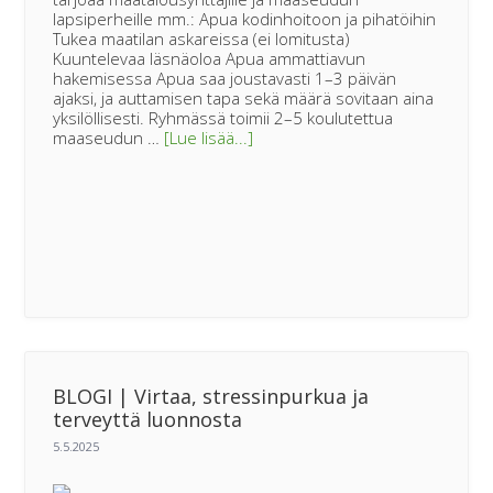
lapsiperheille mm.: Apua kodinhoitoon ja pihatöihin
Tukea maatilan askareissa (ei lomitusta)
Kuuntelevaa läsnäoloa Apua ammattiavun
hakemisessa Apua saa joustavasti 1–3 päivän
ajaksi, ja auttamisen tapa sekä määrä sovitaan aina
yksilöllisesti. Ryhmässä toimii 2–5 koulutettua
tietoaApua
maaseudun …
[Lue lisää...]
maaseudun
arkeen
Jelppi-
ryhmältä
BLOGI | Virtaa, stressinpurkua ja
terveyttä luonnosta