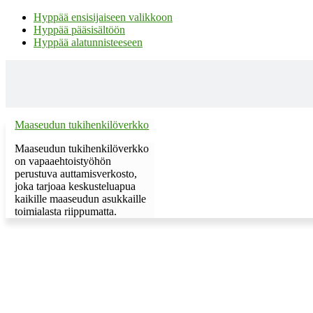
Hyppää ensisijaiseen valikkoon
Hyppää pääsisältöön
Hyppää alatunnisteeseen
Maaseudun tukihenkilöverkko
Maaseudun tukihenkilöverkko
on vapaaehtoistyöhön
perustuva auttamisverkosto,
joka tarjoaa keskusteluapua
kaikille maaseudun asukkaille
toimialasta riippumatta.