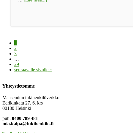
maaseudun
tukihenkilöksi!
Sivu
1
Sivu
2
Sivu
3
Välisivut
…
jätetty
Sivu
29
pois
Siirry
seuraavalle sivulle »
Yhteystietomme
Maaseudun tukihenkilöverkko
Eerikinkatu 27, 6. krs
00180 Helsinki
puh.
0400 789 481
mia.kalpa@tukihenkilo.fi