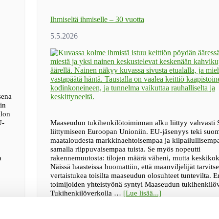
Ihmiseltä ihmiselle – 30 vuotta
sena
in
llon
U-
Maaseudun tukihenkilötoiminnan alku liittyy vahvast
liittymiseen Euroopan Unioniin. EU-jäsenyys teki suom
maataloudesta markkinaehtoisempaa ja kilpailullisemp
samalla riippuvaisempaa tuista. Se myös nopeutti
a
rakennemuutosta: tilojen määrä väheni, mutta keskikok
Näissä haasteissa huomattiin, että maanviljelijät tarvits
vertaistukea toisilta maaseudun olosuhteet tuntevilta. Er
toimijoiden yhteistyönä syntyi Maaseudun tukihenkilö
tietoaIhmiseltä
Tukihenkilöverkolla …
[Lue lisää...]
ihmiselle
–