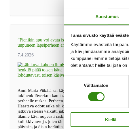
ja
madalsi
avun
pyytämisen
Suostumus
kynnystä
Tämä sivusto käyttää eväste
”Pienikin apu voi avata isoja solmuja” – Jelppi toi apua
Käytämme evästeitä tarjoama
uupuneen lapsiperheen arkeen
ja kävijämäärämme analysoim
kumppaneillemme tietoja siitä
olet antanut heille tai joita o
Suostumuksen
Välttämätön
valinta
Anni-Maria Pitkälä sai käytännön apua kotiin Maaseudun
tukihenkilöverkon kautta. Viime vuosi oli Anni-Maria Pitkälä
perheelle raskas. Perheen neljäs lapsi syntyi tammikuussa 202
Haastava odotusaika oli kuormittanut Anni-Mariaa jo valmiiksi
jatkuva stressi vaikutti jaksamiseen. Vauvalla oli koliikki, ja
tilanne kävi nopeasti raskaaksi. – Aiemmat lapset eivät olleet
Kiellä
koliikkivauvoja, joten tämä tuli täysin uutena. Itkua oli paljon
päivisin, ja öisin herättiin parin tunnin välein. …
[Lue lisää...]