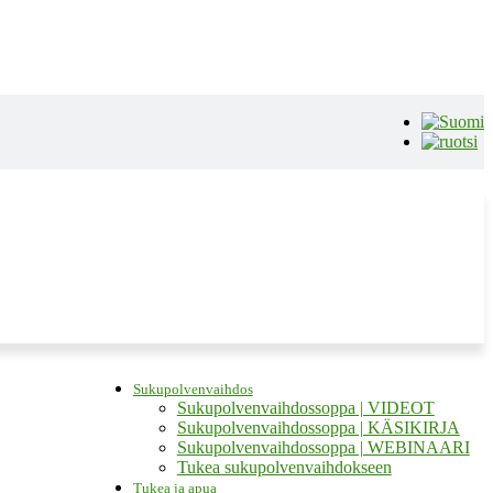
Sukupolvenvaihdos
Sukupolvenvaihdossoppa | VIDEOT
Sukupolvenvaihdossoppa | KÄSIKIRJA
Sukupolvenvaihdossoppa | WEBINAARI
Tukea sukupolvenvaihdokseen
Tukea ja apua