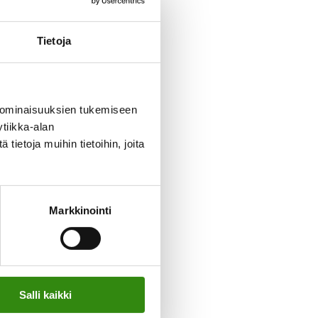
Tietoja
 ominaisuuksien tukemiseen
tiikka-alan
ietoja muihin tietoihin, joita
täjien
älkeen
isesta
Markkinointi
nen asia,
ein este.
unteet,
t
Salli kaikki