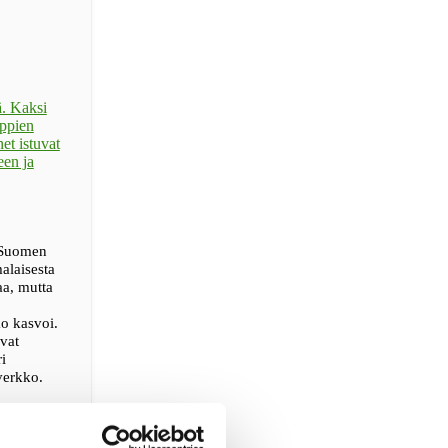
i Suomen
alaisesta
aa, mutta
o kasvoi.
evat
i
verkko.