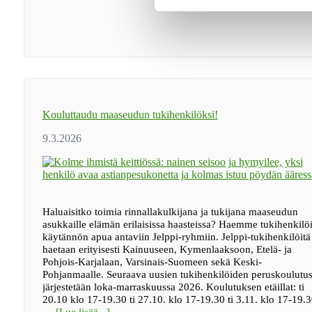
Kouluttaudu maaseudun tukihenkilöksi!
Haluaisitko toimia rinnallakulkijana ja tukijana maaseudun
asukkaille elämän erilaisissa haasteissa? Haemme tukihenkilöi
käytännön apua antaviin Jelppi-ryhmiin. Jelppi-tukihenkilöitä
haetaan erityisesti Kainuuseen, Kymenlaaksoon, Etelä- ja
Pohjois-Karjalaan, Varsinais-Suomeen sekä Keski-
Pohjanmaalle. Seuraava uusien tukihenkilöiden peruskoulutu
järjestetään loka-marraskuussa 2026. Koulutuksen etäillat: ti
20.10 klo 17-19.30 ti 27.10. klo 17-19.30 ti 3.11. klo 17-19.3
tietoaKouluttaudu
…
[Lue lisää...]