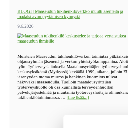
BLOGI | Maaseudun tukihenkilöverkko muutti asenteita ja
madalsi avun pyytämisen kynnystä
Muistelen Maaseudun tukihenkilöverkon toimintaa pitkäaikai
ohjausryhmän jäsenenä ja verkon yhteistyökumppanina. Aloit
työni Työterveyslaitoksella Maatalousyrittäjien työterveyshuo
keskusyksikössä (Mytkyssä) keväällä 1999, aikana, jolloin E
jäsenyyden tuoma murros ja henkinen kuormitus tulivat
näkyväksi maaseudulla. Tuolloin maatalousyrittäjien
työterveyshuolto oli osa kunnallista terveydenhuollon
palvelujärjestelmää ja muutamia työterveyshoitajia oli mukan
tietoaBLOGI
tukihenkilötoiminnassa. …
[Lue lisää...]
|
Maaseudun
tukihenkilöverkko
muutti
asenteita