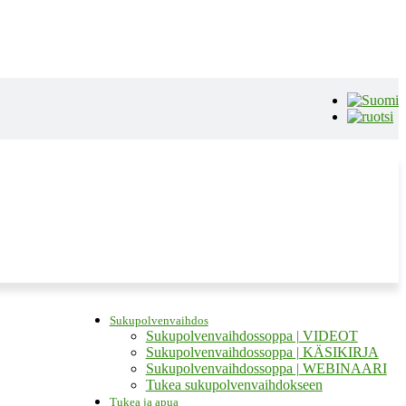
Sukupolvenvaihdos
Sukupolvenvaihdossoppa | VIDEOT
Sukupolvenvaihdossoppa | KÄSIKIRJA
Sukupolvenvaihdossoppa | WEBINAARI
Tukea sukupolvenvaihdokseen
Tukea ja apua