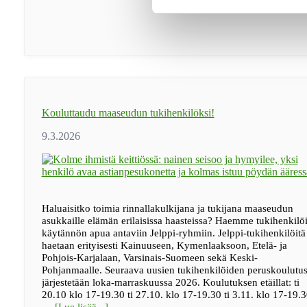
Kouluttaudu maaseudun tukihenkilöksi!
Haluaisitko toimia rinnallakulkijana ja tukijana maaseudun
asukkaille elämän erilaisissa haasteissa? Haemme tukihenkilöi
käytännön apua antaviin Jelppi-ryhmiin. Jelppi-tukihenkilöitä
haetaan erityisesti Kainuuseen, Kymenlaaksoon, Etelä- ja
Pohjois-Karjalaan, Varsinais-Suomeen sekä Keski-
Pohjanmaalle. Seuraava uusien tukihenkilöiden peruskoulutu
järjestetään loka-marraskuussa 2026. Koulutuksen etäillat: ti
20.10 klo 17-19.30 ti 27.10. klo 17-19.30 ti 3.11. klo 17-19.3
tietoaKouluttaudu
…
[Lue lisää...]