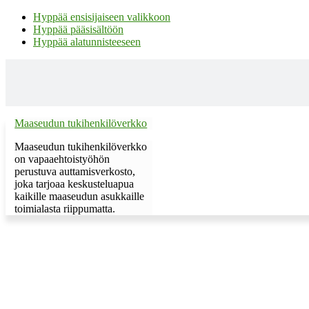
Hyppää ensisijaiseen valikkoon
Hyppää pääsisältöön
Hyppää alatunnisteeseen
Maaseudun tukihenkilöverkko
Maaseudun tukihenkilöverkko
on vapaaehtoistyöhön
perustuva auttamisverkosto,
joka tarjoaa keskusteluapua
kaikille maaseudun asukkaille
toimialasta riippumatta.