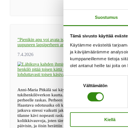
ja
madalsi
avun
pyytämisen
Suostumus
kynnystä
Tämä sivusto käyttää eväste
”Pienikin apu voi avata isoja solmuja” – Jelppi toi apua
uupuneen lapsiperheen arkeen
Käytämme evästeitä tarjoama
ja kävijämäärämme analysoim
kumppaneillemme tietoja siitä
olet antanut heille tai joita o
Suostumuksen
Välttämätön
valinta
Anni-Maria Pitkälä sai käytännön apua kotiin Maaseudun
tukihenkilöverkon kautta. Viime vuosi oli Anni-Maria Pitkälä
perheelle raskas. Perheen neljäs lapsi syntyi tammikuussa 202
Haastava odotusaika oli kuormittanut Anni-Mariaa jo valmiiksi
jatkuva stressi vaikutti jaksamiseen. Vauvalla oli koliikki, ja
tilanne kävi nopeasti raskaaksi. – Aiemmat lapset eivät olleet
Kiellä
koliikkivauvoja, joten tämä tuli täysin uutena. Itkua oli paljon
päivisin, ja öisin herättiin parin tunnin välein. …
[Lue lisää...]