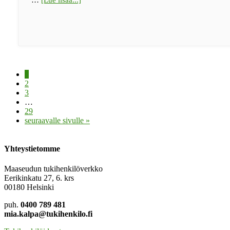
maaseudun
tukihenkilöksi!
Sivu
1
Sivu
2
Sivu
3
Välisivut
…
jätetty
Sivu
29
pois
Siirry
seuraavalle sivulle »
Yhteystietomme
Maaseudun tukihenkilöverkko
Eerikinkatu 27, 6. krs
00180 Helsinki
puh.
0400 789 481
mia.kalpa@tukihenkilo.fi