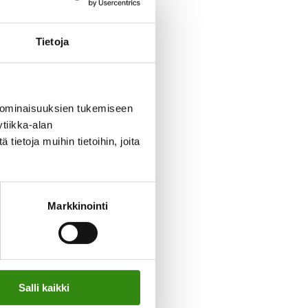
Tietoja
 ominaisuuksien tukemiseen
tiikka-alan
ietoja muihin tietoihin, joita
täjien
älkeen
isesta
Markkinointi
nen asia,
ein este.
unteet,
t
Salli kaikki