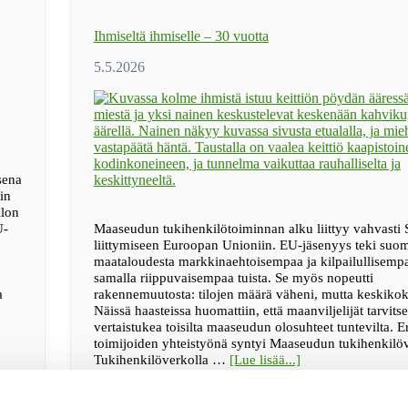
Ihmiseltä ihmiselle – 30 vuotta
sena
in
llon
U-
Maaseudun tukihenkilötoiminnan alku liittyy vahvast
liittymiseen Euroopan Unioniin. EU-jäsenyys teki suom
maataloudesta markkinaehtoisempaa ja kilpailullisemp
samalla riippuvaisempaa tuista. Se myös nopeutti
a
rakennemuutosta: tilojen määrä väheni, mutta keskikok
Näissä haasteissa huomattiin, että maanviljelijät tarvits
vertaistukea toisilta maaseudun olosuhteet tuntevilta. Er
toimijoiden yhteistyönä syntyi Maaseudun tukihenkilö
tietoaIhmiseltä
Tukihenkilöverkolla …
[Lue lisää...]
ihmiselle
–