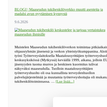
BLOGI | Maaseudun tukihenkilöverkko muutti asenteita ja
madalsi avun pyytämisen kynnystä
Muistelen Maaseudun tukihenkilöverkon toimintaa pitkäaikai
ohjausryhmän jäsenenä ja verkon yhteistyökumppanina. Aloit
työni Työterveyslaitoksella Maatalousyrittäjien työterveyshuo
keskusyksikössä (Mytkyssä) keväällä 1999, aikana, jolloin E
jäsenyyden tuoma murros ja henkinen kuormitus tulivat
näkyväksi maaseudulla. Tuolloin maatalousyrittäjien
työterveyshuolto oli osa kunnallista terveydenhuollon
palvelujärjestelmää ja muutamia työterveyshoitajia oli mukan
tietoaBLOGI
tukihenkilötoiminnassa. …
[Lue lisää...]
|
Maaseudun
tukihenkilöverkko
muutti
asenteita