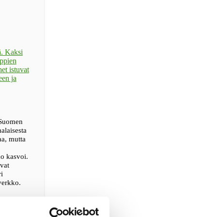
i Suomen
alaisesta
aa, mutta
o kasvoi.
evat
i
verkko.