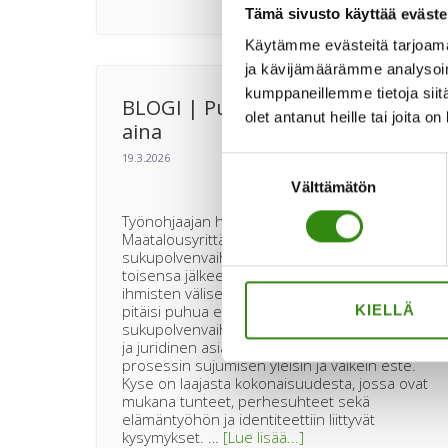
Tämä sivusto käyttää eväste
ja
madalsi
Käytämme evästeitä tarjoama
avun
ja kävijämäärämme analysoim
pyytämis
kynnystä
kumppaneillemme tietoja siitä
BLOGI | Puhuminen kannattaa
olet antanut heille tai joita o
aina
Suostumuksen
Välttämätön
valinta
Työnohjaajan havaintoja SPV‑prosessista
Maatalousyrittäjien
sukupolvenvaihdosprosesseissa toistuu kerta
toisensa jälkeen sama asia. Koska kyse on
ihmisten välisestä moniulotteisesta asiasta,
pitäisi puhua enemmän kaikesta. Vaikka
KIELLÄ
sukupolvenvaihdos on aina myös taloudellinen
ja juridinen asia, on tiedon puute silti
prosessin sujumisen yleisin ja vaikein este.
Kyse on laajasta kokonaisuudesta, jossa ovat
mukana tunteet, perhesuhteet sekä
elämäntyöhön ja identiteettiin liittyvät
tietoaBLOGI
kysymykset. …
[Lue lisää...]