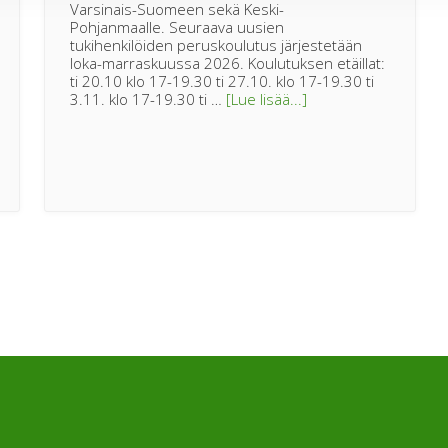
Varsinais-Suomeen sekä Keski-
Pohjanmaalle. Seuraava uusien
tukihenkilöiden peruskoulutus järjestetään
loka-marraskuussa 2026. Koulutuksen etäillat:
ti 20.10 klo 17-19.30 ti 27.10. klo 17-19.30 ti
tietoaKouluttaudu
3.11. klo 17-19.30 ti …
[Lue lisää...]
maaseudun
tukihenkilöksi!