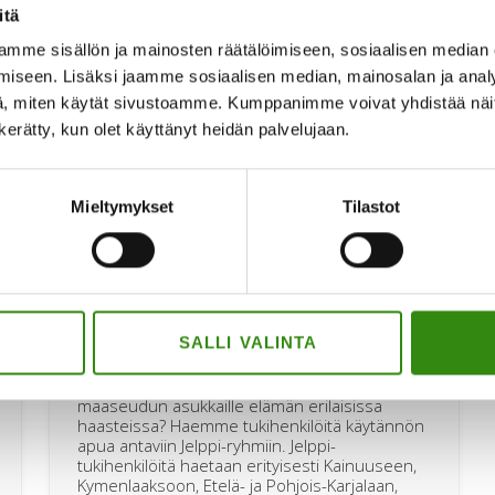
itä
mme sisällön ja mainosten räätälöimiseen, sosiaalisen median
iseen. Lisäksi jaamme sosiaalisen median, mainosalan ja analy
en
, miten käytät sivustoamme. Kumppanimme voivat yhdistää näitä t
Kouluttaudu maaseudun
n kerätty, kun olet käyttänyt heidän palvelujaan.
tukihenkilöksi!
Mieltymykset
Tilastot
SALLI VALINTA
Haluaisitko toimia rinnallakulkijana ja tukijana
maaseudun asukkaille elämän erilaisissa
haasteissa? Haemme tukihenkilöitä käytännön
apua antaviin Jelppi-ryhmiin. Jelppi-
tukihenkilöitä haetaan erityisesti Kainuuseen,
Kymenlaaksoon, Etelä- ja Pohjois-Karjalaan,