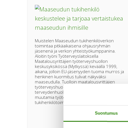
Muistelen Maaseudun tukihenkilöverkon
toimintaa pitkäaikaisena ohjausryhmän
jäsenenä ja verkon yhteistyökumppanina.
Aloitin työni Työterveyslaitoksella
Maatalousyrittäjien työterveyshuollon
keskusyksikössä (Mytkyssä) keväällä 1999,
aikana, jolloin EU-jäsenyyden tuoma murros ja
henkinen kuormitus tulivat näkyväksi
maaseudulla. Tuolloin maatalousyrittäjien
työterveyshuolto oli osa kunnallista
terveydenhuollon palvelujärjestelmää ja
muutamia työterveyshoitajia oli mukana
tietoaBLO
tukihenkilötoiminnassa. …
[Lue lisää...]
|
Maaseud
Suostumus
tukihenki
muutti
asenteita