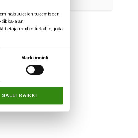
solmuja”
–
 ominaisuuksien tukemiseen
Jelppi
toi
tiikka-alan
apua
ietoja muihin tietoihin, joita
uupuneen
lapsiperheen
arkeen
Markkinointi
SALLI KAIKKI