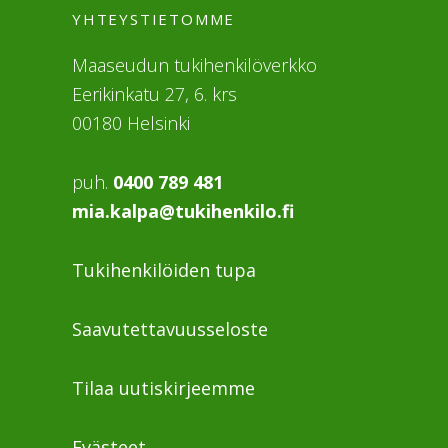
YHTEYSTIETOMME
Maaseudun tukihenkilöverkko
Eerikinkatu 27, 6. krs
00180 Helsinki
puh.
0400 789 481
mia.kalpa@tukihenkilo.fi
Tukihenkilöiden tupa
Saavutettavuusseloste
Tilaa uutiskirjeemme
Evästeet