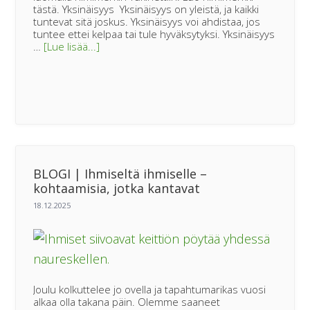
tästä. Yksinäisyys Yksinäisyys on yleistä, ja kaikki
tuntevat sitä joskus. Yksinäisyys voi ahdistaa, jos
tuntee ettei kelpaa tai tule hyväksytyksi. Yksinäisyys
tietoaKevään
…
[Lue lisää...]
2026
ryhmächatit
on
julkaistu!
BLOGI | Ihmiseltä ihmiselle –
kohtaamisia, jotka kantavat
Joulu kolkuttelee jo ovella ja tapahtumarikas vuosi
alkaa olla takana päin. Olemme saaneet