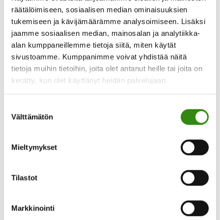
räätälöimiseen, sosiaalisen median ominaisuuksien
tukemiseen ja kävijämäärämme analysoimiseen. Lisäksi
jaamme sosiaalisen median, mainosalan ja analytiikka-
alan kumppaneillemme tietoja siitä, miten käytät
Viime aikoina olen käynyt useita keskusteluja
sivustoamme. Kumppanimme voivat yhdistää näitä
tunteista. Omistani olen avautunut lähinnä kotona
tietoja muihin tietoihin, joita olet antanut heille tai joita on
ja muualla lähipiirissä. Kylillä, messuhalleissa ja
seminaarisaleissa keskusteluun on toistuvasti
kerätty, kun olet käyttänyt heidän palvelujaan.
noussut tunteiden ilmaiseminen maatilojen
omistajanvaihdosten yhteydessä. Tai oikeastaan
keskiössä on ollut se, että tunteista ei puhuta.
Suostumuksen
Periaatteessa kyse on toki bisneksestä, joka
Välttämätön
valinta
vaihtaa omistajaa. Tehdään kauppakirjat ja raha
siirtyy ostajalta myyjälle, tila myyjältä ostajalle. Ehkä
tietoaBLOGI
miljoonan …
[Lue lisää...]
Mieltymykset
|
Tunteistako
tässä
pitäisi
Tilastot
puhua,
kun
omistajanvaihdosta
Markkinointi
tehdään?