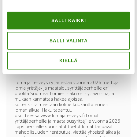
Tuetut lomat yrittäjä- ja
maatalousyrittäjäperheille 2026 – hae
nyt!
SALLI KAIKKI
SALLI VALINTA
KIELLÄ
Loma ja Terveys ry järjestää vuonna 2026 tuettuja
lomia yrittäjä- ja maatalousyrittäjäperheille eri
puolilla Suomea. Lomien haku on nyt avoinna, ja
mukaan kannattaa hakea ajoissa,
kuitenkin viimeistään kolme kuukautta ennen
loman alkua. Haku tapahtuu
osoitteessa www.lomajaterveys.fi Lomat
yrittäjäperheille ja maatalousyrittäjille vuonna 2026
Lapsiperheille suunnatut tuetut lomat tarjoavat
mahdollisuuden rentoutua, viettää yhteistä aikaa ja