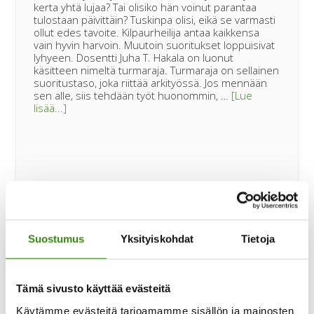
kerta yhtä lujaa? Tai olisiko hän voinut parantaa
tulostaan päivittäin? Tuskinpa olisi, eikä se varmasti
ollut edes tavoite. Kilpaurheilija antaa kaikkensa
vain hyvin harvoin. Muutoin suoritukset loppuisivat
lyhyeen. Dosentti Juha T. Hakala on luonut
käsitteen nimeltä turmaraja. Turmaraja on sellainen
suoritustaso, joka riittää arkityössä. Jos mennään
sen alle, siis tehdään työt huonommin, …
[Lue
tietoaBLOGI
lisää...]
|
80
prosenttia
riittää
BLOGI | Tunteistako tässä pitäisi
Suostumus
Yksityiskohdat
Tietoja
puhua, kun omistajanvaihdosta
tehdään?
Tämä sivusto käyttää evästeitä
Käytämme evästeitä tarjoamamme sisällön ja mainosten