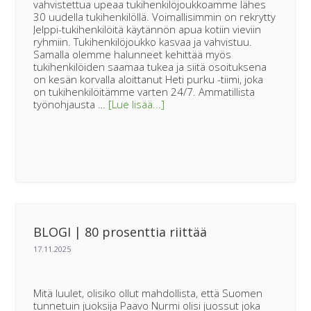
vahvistettua upeaa tukihenkilöjoukkoamme lähes
30 uudella tukihenkilöllä. Voimallisimmin on rekrytty
Jelppi-tukihenkilöitä käytännön apua kotiin vieviin
ryhmiin. Tukihenkilöjoukko kasvaa ja vahvistuu.
Samalla olemme halunneet kehittää myös
tukihenkilöiden saamaa tukea ja siitä osoituksena
on kesän korvalla aloittanut Heti purku -tiimi, joka
on tukihenkilöitämme varten 24/7. Ammatillista
tietoaBLOGI
työnohjausta …
[Lue lisää...]
|
Ihmiseltä
ihmiselle
–
kohtaamisia,
jotka
kantavat
BLOGI | 80 prosenttia riittää
Mitä luulet, olisiko ollut mahdollista, että Suomen
tunnetuin juoksija Paavo Nurmi olisi juossut joka