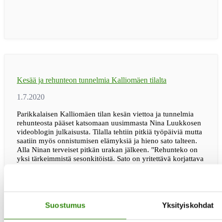
maaseudun
tukihenkilöksi!
Kesää ja rehunteon tunnelmia Kalliomäen tilalta
Parikkalaisen Kalliomäen tilan kesän viettoa ja tunnelmia
rehunteosta pääset katsomaan uusimmasta Nina Luukkosen
videoblogin julkaisusta. Tilalla tehtiin pitkiä työpäiviä mutta
saatiin myös onnistumisen elämyksiä ja hieno sato talteen.
Alla Ninan terveiset pitkän urakan jälkeen. "Rehunteko on
yksi tärkeimmistä sesonkitöistä. Sato on yritettävä korjattava
ajallaan sen hyvän laadun säilyttämiseksi. Se on rykäsy, joka
vaatii sinä hetkenä paljon. Univelkaa. Hikeä (varsinkin noin
tietoaKesää
helteellä ?) . …
[Lue lisää...]
ja
rehunteon
Suostumus
Yksityiskohdat
tunnelmia
Kalliomäen