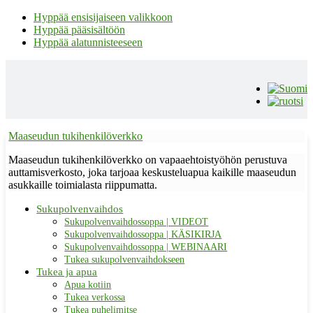
Hyppää ensisijaiseen valikkoon
Hyppää pääsisältöön
Hyppää alatunnisteeseen
Maaseudun tukihenkilöverkko
Maaseudun tukihenkilöverkko on vapaaehtoistyöhön perustuva
auttamisverkosto, joka tarjoaa keskusteluapua kaikille maaseudun
asukkaille toimialasta riippumatta.
Sukupolvenvaihdos
Sukupolvenvaihdossoppa | VIDEOT
Sukupolvenvaihdossoppa | KÄSIKIRJA
Sukupolvenvaihdossoppa | WEBINAARI
Tukea sukupolvenvaihdokseen
Tukea ja apua
Apua kotiin
Tukea verkossa
Tukea puhelimitse