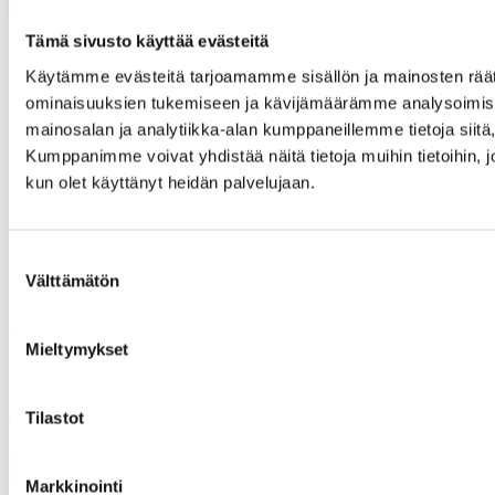
tilalta
Tämä sivusto käyttää evästeitä
Käytämme evästeitä tarjoamamme sisällön ja mainosten räät
Siirry
«
edelliselle sivulle
Sivu
1
ominaisuuksien tukemiseen ja kävijämäärämme analysoimise
Välisivut
…
mainosalan ja analytiikka-alan kumppaneillemme tietoja siit
jätetty
Sivu
21
Kumppanimme voivat yhdistää näitä tietoja muihin tietoihin, joit
pois
Sivu
22
Sivu
23
kun olet käyttänyt heidän palvelujaan.
Sivu
24
Sivu
25
Välisivut
…
jätetty
Sivu
29
Suostumuksen
pois
Siirry
seuraavalle sivulle »
Välttämätön
valinta
Yhteystietomme
Mieltymykset
Maaseudun tukihenkilöverkko
Eerikinkatu 27, 6. krs
Tilastot
00180 Helsinki
puh.
0400 789 481
mia.kalpa@tukihenkilo.fi
Markkinointi