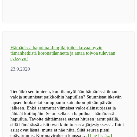
jouluna
18.12.20-
10.1.21
Hämärässä hapuilua -blogikirjoitus kuvaa hyvin
tämänhetkistä koronatilannetta ja antaa toivoa tulevaan
syksyyn!
Tiedätkö sen tunteen, kun iltamyöhään hämärässä ilman
valoja suunnistat paikkoihin hapuillen? Suunnistat itkevän
lapsen luokse tai kumppanin kainaloon pitkän päivän
jälkeen. Ehkä sammutat viimeiset valot eläinsuojassa ja
tähtäät kotiinpäin. Se on sellaista hapuilua - hämärässä
hapuilua. Tavoite tähtäimessä etenet hitusen jarrut päällä,
sillä hämärässä aistit ovat kuin toisessa järjestyksessä. Tutut
asiat ovat läsnä, mutta et näe niitä. Siitä seuraa pieni
tietoaHämärä
epävarmuus. Koronaviruksen kanssa …
[Lue lisää...]