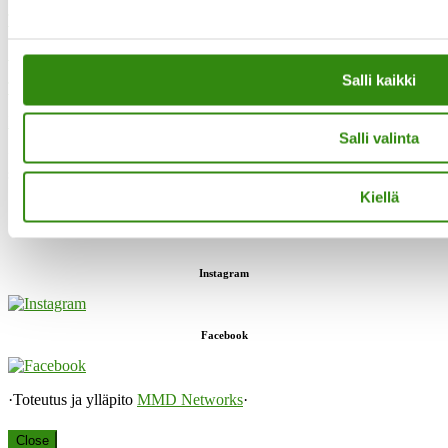
Tukihenkilöiden tupa
Saavutettavuusseloste
Salli kaikki
Tilaa uutiskirjeemme
Evästeet
Salli valinta
”Maaseudun tukihenkilö on arjen rinnalla kulkija, huolien kuuntelija
sekä keskusteluavun antaja.”
Kiellä
Instagram
Facebook
·Toteutus ja ylläpito
MMD Networks
·
Close