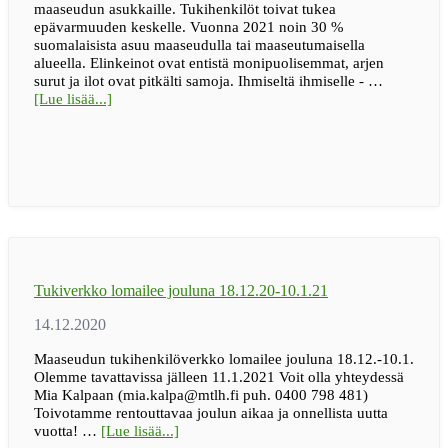
maaseudun asukkaille. Tukihenkilöt toivat tukea
epävarmuuden keskelle. Vuonna 2021 noin 30 %
suomalaisista asuu maaseudulla tai maaseutumaisella
alueella. Elinkeinot ovat entistä monipuolisemmat, arjen
surut ja ilot ovat pitkälti samoja. Ihmiseltä ihmiselle - …
tietoaMaaseudun
[Lue lisää...]
tukihenkilöverkko
täyttää
25
vuotta
–
kerro
oma
tarinasi
Tukiverkko lomailee jouluna 18.12.20-10.1.21
Maaseudun tukihenkilöverkko lomailee jouluna 18.12.-10.1.
Olemme tavattavissa jälleen 11.1.2021 Voit olla yhteydessä
Mia Kalpaan (mia.kalpa@mtlh.fi puh. 0400 798 481)
Toivotamme rentouttavaa joulun aikaa ja onnellista uutta
tietoaTukiverkko
vuotta! …
[Lue lisää...]
lomailee