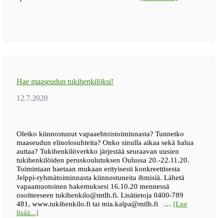
hapuilua
-
blogikirjoitus
kuvaa
hyvin
tämänhetkist
koronatilanne
ja
antaa
Hae maaseudun tukihenkilöksi!
toivoa
tulevaan
syksyyn!
Oletko kiinnostunut vapaaehtoistoiminnasta? Tunnetko
maaseudun elinolosuhteita? Onko sinulla aikaa sekä halua
auttaa? Tukihenkilöverkko järjestää seuraavan uusien
tukihenkilöiden peruskoulutuksen Oulussa 20.-22.11.20.
Toimintaan haetaan mukaan erityisesti konkreettisesta
Jelppi-ryhmätoiminnasta kiinnostuneita ihmisiä. Lähetä
vapaamuotoinen hakemuksesi 16.10.20 mennessä
osoitteeseen tukihenkilo@mtlh.fi. Lisätietoja 0400-789
481, www.tukihenkilo.fi tai mia.kalpa@mtlh.fi …
[Lue
tietoaHae
lisää...]