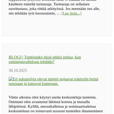
käsitteen nimeltä turmaraja. Turmaraja on sellainen
suoritustaso, joka riittää arkityössä. Jos mennään sen alle,
tietoaBLOGI
siis tehdään työt huonommin, …
[Lue lisää...]
|
80
prosenttia
riittää
BLOGI | Tunteistako tässä pitäisi puhua, kun
omistajanvaihdosta tehdään?
Viime aikoina olen käynyt useita keskusteluja tunteista.
Omistani olen avautunut lähinnä kotona ja muualla
lähipiirissä. Kylillä, messuhalleissa ja seminaarisaleissa
keskusteluun on toistuvasti noussut tunteiden ilmaiseminen