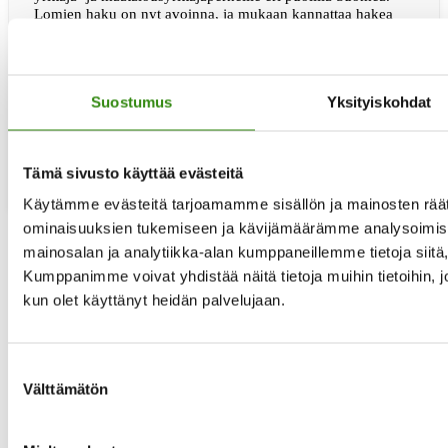
Lomien haku on nyt avoinna, ja mukaan kannattaa hakea
ajoissa, kuitenkin viimeistään kolme kuukautta ennen loman
alkua. Haku tapahtuu osoitteessa www.lomajaterveys.fi
Lomat yrittäjäperheille ja maatalousyrittäjille vuonna 2026
Lapsiperheille suunnatut tuetut lomat tarjoavat
Suostumus
Yksityiskohdat
mahdollisuuden rentoutua, viettää yhteistä aikaa ja kerätä
tietoaTue
voimia arjen keskelle. Lomat järjestetään …
[Lue lisää...]
lomat
yrittäjä-
Tämä sivusto käyttää evästeitä
ja
maatalous
Käytämme evästeitä tarjoamamme sisällön ja mainosten räät
2026
ominaisuuksien tukemiseen ja kävijämäärämme analysoimise
–
hae
mainosalan ja analytiikka-alan kumppaneillemme tietoja siit
Siirry
nyt!
«
edelliselle sivulle
Kumppanimme voivat yhdistää näitä tietoja muihin tietoihin, joit
Sivu
1
kun olet käyttänyt heidän palvelujaan.
Sivu
2
Sivu
3
Sivu
4
Sivu
5
Suostumuksen
Välisivut
…
Välttämätön
jätetty
Sivu
29
valinta
pois
Siirry
seuraavalle sivulle »