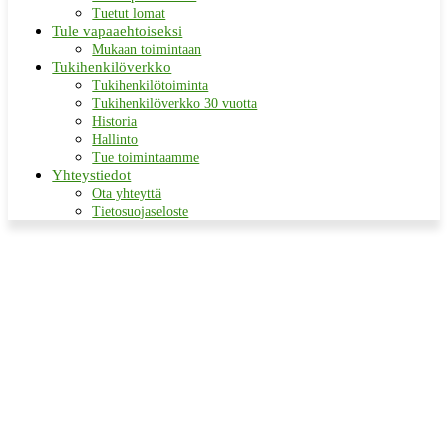
Tuetut lomat
Tule vapaaehtoiseksi
Mukaan toimintaan
Tukihenkilöverkko
Tukihenkilötoiminta
Tukihenkilöverkko 30 vuotta
Historia
Hallinto
Tue toimintaamme
Yhteystiedot
Ota yhteyttä
Tietosuojaseloste