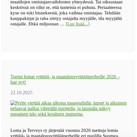
maatilojen omistajanvaihdosten yhteydessä. Tai oikeastaan
keskiössä on ollut se, että tunteista ei puhuta. Periaatteessa
kyse on toki bisneksestä, joka vaihtaa omistajaa. Tehdään
kauppakirjat ja raha siirtyy ostajalta myyjälle, tila myyjältä
tietoaBLOGI
ostajalle. Ehkä miljoonan …
[Lue lisää...]
|
Tunteistako
tässä
pitäisi
puhua,
kun
omistajanvaihdosta
tehdään?
Tuetut lomat yrittäjä- ja maatalousyrittäjäperheille 2026 –
hae nyt!
Loma ja Terveys ry järjestää vuonna 2026 tuettuja lomia
yrittäjä- ja maatalousyrittäjäperheille eri puolilla Suomea.