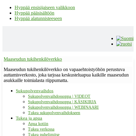
Hyppää ensisijaiseen valikkoon
Hyppää pääsisältöön
Hyppää alatunnisteeseen
Maaseudun tukihenkilöverkko
Maaseudun tukihenkilöverkko on vapaaehtoistyöhön perustuva
auttamisverkosto, joka tarjoaa keskusteluapua kaikille maaseudun
asukkaille toimialasta riippumatta.
Sukupolvenvaihdos
Sukupolvenvaihdossoppa | VIDEOT
Sukupolvenvaihdossoppa | KÄSIKIRJA
Sukupolvenvaihdossoppa | WEBINAARI
Tukea sukupolvenvaihdokseen
Tukea ja apua
Apua kotiin
Tukea verkossa
Tukea puhelimitse