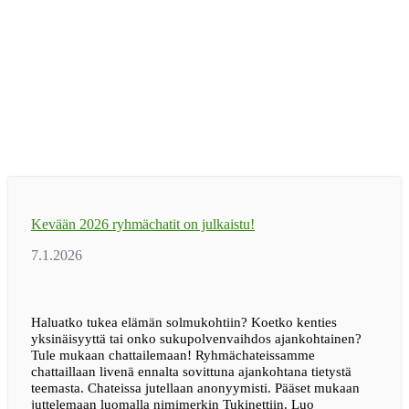
Kevään 2026 ryhmächatit on julkaistu!
Haluatko tukea elämän solmukohtiin? Koetko kenties
yksinäisyyttä tai onko sukupolvenvaihdos ajankohtainen?
Tule mukaan chattailemaan! Ryhmächateissamme
chattaillaan livenä ennalta sovittuna ajankohtana tietystä
teemasta. Chateissa jutellaan anonyymisti. Pääset mukaan
juttelemaan luomalla nimimerkin Tukinettiin. Luo