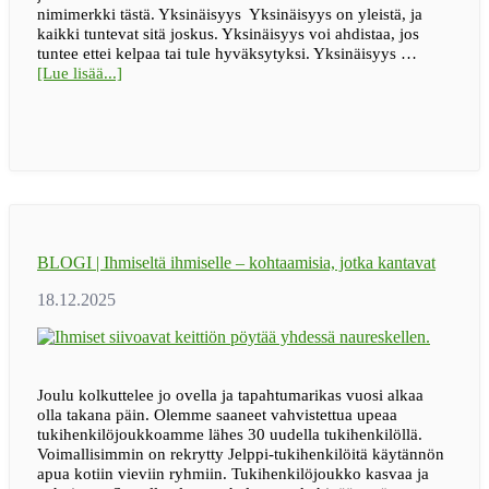
nimimerkki tästä. Yksinäisyys Yksinäisyys on yleistä, ja
kaikki tuntevat sitä joskus. Yksinäisyys voi ahdistaa, jos
tuntee ettei kelpaa tai tule hyväksytyksi. Yksinäisyys …
tietoaKevään
[Lue lisää...]
2026
ryhmächatit
on
julkaistu!
BLOGI | Ihmiseltä ihmiselle – kohtaamisia, jotka kantavat
Joulu kolkuttelee jo ovella ja tapahtumarikas vuosi alkaa
olla takana päin. Olemme saaneet vahvistettua upeaa
tukihenkilöjoukkoamme lähes 30 uudella tukihenkilöllä.
Voimallisimmin on rekrytty Jelppi-tukihenkilöitä käytännön
apua kotiin vieviin ryhmiin. Tukihenkilöjoukko kasvaa ja