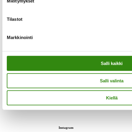
Mieltymykset
Yhteystietomme
Maaseudun tukihenkilöverkko
Tilastot
Eerikinkatu 27, 6. krs
00180 Helsinki
Markkinointi
puh.
0400 789 481
mia.kalpa@tukihenkilo.fi
Tukihenkilöiden tupa
Saavutettavuusseloste
Salli kaikki
Tilaa uutiskirjeemme
Salli valinta
Evästeet
”Maaseudun tukihenkilö on arjen rinnalla kulkija, huolien kuuntelija
Kiellä
sekä keskusteluavun antaja.”
Instagram