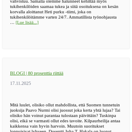
vahvistuu. Samalla olemme halunneet kehittää myös
tukihenkilöiden saamaa tukea ja siitä osoituksena on kesän
korvalla aloittanut Heti purku -tiimi, joka on
tukihenkilöitämme varten 24/7. Ammatillista työnohjausta
tietoaBLOGI
…
[Lue lisää...]
|
Ihmiseltä
ihmiselle
–
kohtaamisia,
jotka
kantavat
BLOGI | 80 prosenttia riittää
Mitä luulet, olisiko ollut mahdollista, että Suomen tunnetuin
juoksija Paavo Nurmi olisi juossut joka kerta yhtä lujaa? Tai
olisiko hän voinut parantaa tulostaan päivittäin? Tuskinpa
olisi, eikä se varmasti ollut edes tavoite. Kilpaurheilija antaa
kaikkensa vain hyvin harvoin. Muutoin suoritukset
loppuisivat lyhyeen. Dosentti Juha T. Hakala on luonut