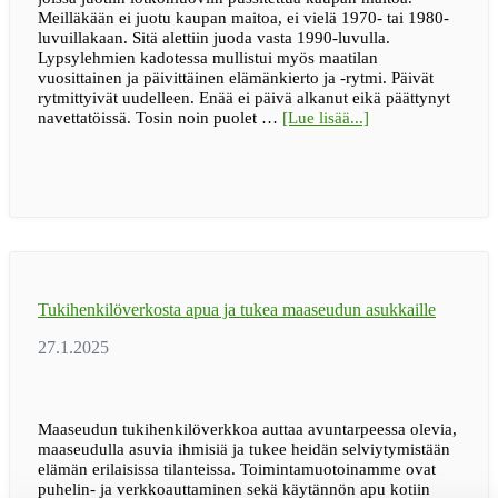
Meilläkään ei juotu kaupan maitoa, ei vielä 1970- tai 1980-
luvuillakaan. Sitä alettiin juoda vasta 1990-luvulla.
Lypsylehmien kadotessa mullistui myös maatilan
vuosittainen ja päivittäinen elämänkierto ja -rytmi. Päivät
rytmittyivät uudelleen. Enää ei päivä alkanut eikä päättynyt
tietoaBLOGI
navettatöissä. Tosin noin puolet …
[Lue lisää...]
|
Maaseutu
tarvitse
viljelijänsä
ja
varjelijansa
Tukihenkilöverkosta apua ja tukea maaseudun asukkaille
Maaseudun tukihenkilöverkkoa auttaa avuntarpeessa olevia,
maaseudulla asuvia ihmisiä ja tukee heidän selviytymistään
elämän erilaisissa tilanteissa. Toimintamuotoinamme ovat
puhelin- ja verkkoauttaminen sekä käytännön apu kotiin