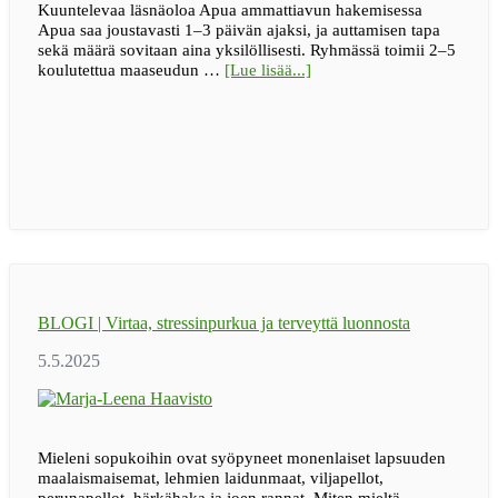
Kuuntelevaa läsnäoloa Apua ammattiavun hakemisessa
Apua saa joustavasti 1–3 päivän ajaksi, ja auttamisen tapa
sekä määrä sovitaan aina yksilöllisesti. Ryhmässä toimii 2–5
tietoaApua
koulutettua maaseudun …
[Lue lisää...]
maaseudun
arkeen
Jelppi-
ryhmältä
BLOGI | Virtaa, stressinpurkua ja terveyttä luonnosta
Mieleni sopukoihin ovat syöpyneet monenlaiset lapsuuden
maalaismaisemat, lehmien laidunmaat, viljapellot,
perunapellot, härkähaka ja joen rannat. Miten mieltä