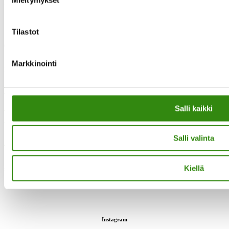
Yhteystietomme
Maaseudun tukihenkilöverkko
Tilastot
Eerikinkatu 27, 6. krs
00180 Helsinki
puh.
0400 789 481
Markkinointi
mia.kalpa@tukihenkilo.fi
Tukihenkilöiden tupa
Saavutettavuusseloste
Salli kaikki
Tilaa uutiskirjeemme
Salli valinta
Evästeet
”Maaseudun tukihenkilö on arjen rinnalla kulkija, huolien kuuntelija
Kiellä
sekä keskusteluavun antaja.”
Instagram