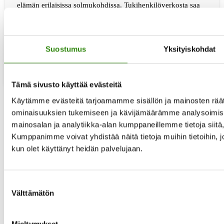
elämän erilaisissa solmukohdissa. Tukihenkilöverkosta saa
luotettavaa ja maksutonta tukea ilman jonottamista.
Suunnittelijamme Mia Kalpa kertoo Tukihenkilöverkon
toiminnasta sekä tulevasta tukihenkilökoulutuksesta
tietoaTukihenki
Järviradiossa Juho-Pekka Strangin …
[Lue lisää...]
Suostumus
Yksityiskohdat
apua
ja
tukea
maaseudun
Tämä sivusto käyttää evästeitä
asukkaille
Käytämme evästeitä tarjoamamme sisällön ja mainosten räät
ominaisuuksien tukemiseen ja kävijämäärämme analysoimise
Siirry
«
edelliselle sivulle
Sivu
1
mainosalan ja analytiikka-alan kumppaneillemme tietoja siit
Välisivut
…
Kumppanimme voivat yhdistää näitä tietoja muihin tietoihin, joit
jätetty
Sivu
3
kun olet käyttänyt heidän palvelujaan.
pois
Sivu
4
Sivu
5
Sivu
6
Sivu
7
Suostumuksen
Välisivut
…
Välttämätön
jätetty
Sivu
29
valinta
pois
Siirry
seuraavalle sivulle »
Mieltymykset