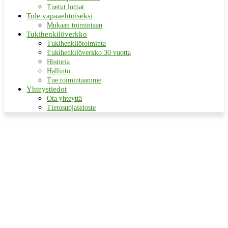
Tuetut lomat
Tule vapaaehtoiseksi
Mukaan toimintaan
Tukihenkilöverkko
Tukihenkilötoiminta
Tukihenkilöverkko 30 vuotta
Historia
Hallinto
Tue toimintaamme
Yhteystiedot
Ota yhteyttä
Tietosuojaseloste