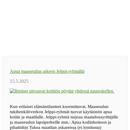
Apua maaseudun arkeen Jelppi-ryhmältä
Kun erilaiset elämäntilanteet kuormittavat, Maaseudun
tukihenkilöverkon Jelppi-ryhmät tuovat käytännön apua
kotiin ja maatilalle. Jelppi-ryhmä tarjoaa maatalousyrittäjille
ja maaseudun lapsiperheille mm.: Apua kodinhoitoon ja
pihatöihin Tukea maatilan askareissa (ei lomitusta)