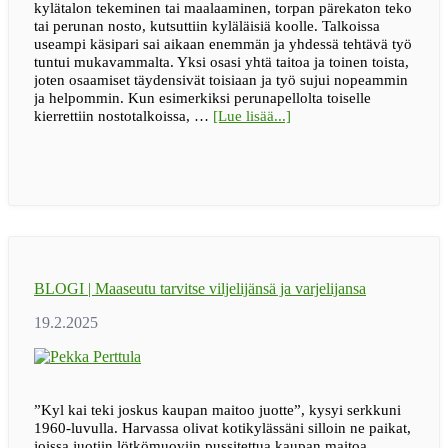
kylätalon tekeminen tai maalaaminen, torpan pärekaton teko
tai perunan nosto, kutsuttiin kyläläisiä koolle. Talkoissa
useampi käsipari sai aikaan enemmän ja yhdessä tehtävä työ
tuntui mukavammalta. Yksi osasi yhtä taitoa ja toinen toista,
joten osaamiset täydensivät toisiaan ja työ sujui nopeammin
ja helpommin. Kun esimerkiksi perunapellolta toiselle
tietoaBLOGI
kierrettiin nostotalkoissa, …
[Lue lisää...]
|
Auttaminen
on
inhimillinen
teko
BLOGI | Maaseutu tarvitse viljelijänsä ja varjelijansa
”Kyl kai teki joskus kaupan maitoo juotte”, kysyi serkkuni
1960-luvulla. Harvassa olivat kotikylässäni silloin ne paikat,
joissa juotiin lötkömuoviin pussitettua kaupan maitoa.