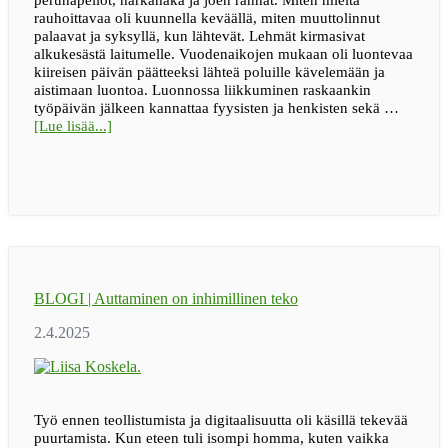
rauhoittavaa oli kuunnella keväällä, miten muuttolinnut
palaavat ja syksyllä, kun lähtevät. Lehmät kirmasivat
alkukesästä laitumelle. Vuodenaikojen mukaan oli luontevaa
kiireisen päivän päätteeksi lähteä poluille kävelemään ja
aistimaan luontoa. Luonnossa liikkuminen raskaankin
työpäivän jälkeen kannattaa fyysisten ja henkisten sekä …
tietoaBLOGI
[Lue lisää...]
|
Virtaa,
stressinpurkua
ja
terveyttä
luonnosta
BLOGI | Auttaminen on inhimillinen teko
Työ ennen teollistumista ja digitaalisuutta oli käsillä tekevää
puurtamista. Kun eteen tuli isompi homma, kuten vaikka