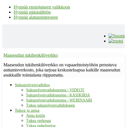
Hyppää ensisijaiseen valikkoon
Hyppää pääsisältöön
Hyppää alatunnisteeseen
Maaseudun tukihenkilöverkko
Maaseudun tukihenkilöverkko on vapaaehtoistyöhön perustuva
auttamisverkosto, joka tarjoaa keskusteluapua kaikille maaseudun
asukkaille toimialasta riippumatta.
Sukupolvenvaihdos
Sukupolvenvaihdossoppa | VIDEOT
Sukupolvenvaihdossoppa | KÄSIKIRJA
Sukupolvenvaihdossoppa | WEBINAARI
Tukea sukupolvenvaihdokseen
Tukea ja apua
Apua kotiin
Tukea verkossa
Tukea puhelimitse