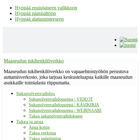
Hyppää ensisijaiseen valikkoon
Hyppää pääsisältöön
Hyppää alatunnisteeseen
Maaseudun tukihenkilöverkko
Maaseudun tukihenkilöverkko on vapaaehtoistyöhön perustuva
auttamisverkosto, joka tarjoaa keskusteluapua kaikille maaseudun
asukkaille toimialasta riippumatta.
Sukupolvenvaihdos
Sukupolvenvaihdossoppa | VIDEOT
Sukupolvenvaihdossoppa | KÄSIKIRJA
Sukupolvenvaihdossoppa | WEBINAARI
Tukea sukupolvenvaihdokseen
Tukea ja apua
Apua kotiin
Tukea verkossa
Tukea puhelimitse