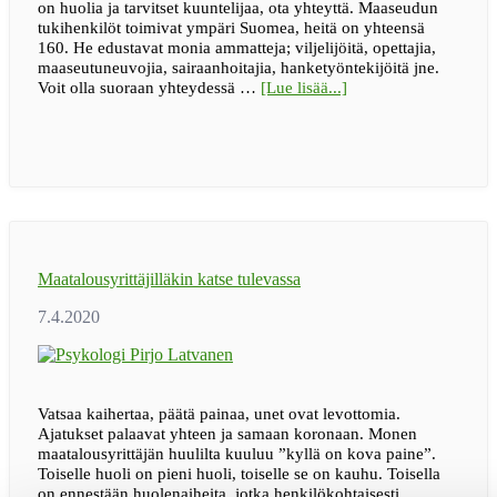
on huolia ja tarvitset kuuntelijaa, ota yhteyttä. Maaseudun
tukihenkilöt toimivat ympäri Suomea, heitä on yhteensä
160. He edustavat monia ammatteja; viljelijöitä, opettajia,
maaseutuneuvojia, sairaanhoitajia, hanketyöntekijöitä jne.
tietoaMaaseudun
Voit olla suoraan yhteydessä …
[Lue lisää...]
tukihenkilöverkko
tiedottaa
Maatalousyrittäjilläkin katse tulevassa
Vatsaa kaihertaa, päätä painaa, unet ovat levottomia.
Ajatukset palaavat yhteen ja samaan koronaan. Monen
maatalousyrittäjän huulilta kuuluu ”kyllä on kova paine”.
Toiselle huoli on pieni huoli, toiselle se on kauhu. Toisella
on ennestään huolenaiheita, jotka henkilökohtaisesti