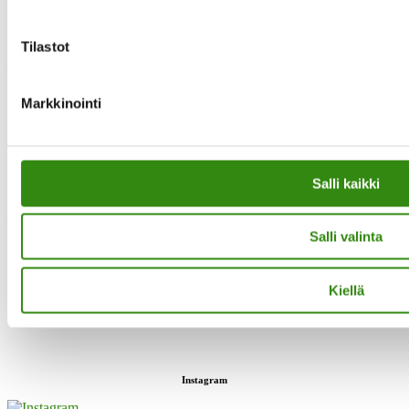
Yhteystietomme
Maaseudun tukihenkilöverkko
Tilastot
Eerikinkatu 27, 6. krs
00180 Helsinki
puh.
0400 789 481
Markkinointi
mia.kalpa@tukihenkilo.fi
Tukihenkilöiden tupa
Saavutettavuusseloste
Salli kaikki
Tilaa uutiskirjeemme
Salli valinta
Evästeet
”Maaseudun tukihenkilö on arjen rinnalla kulkija, huolien kuuntelija
sekä keskusteluavun antaja.”
Kiellä
Instagram