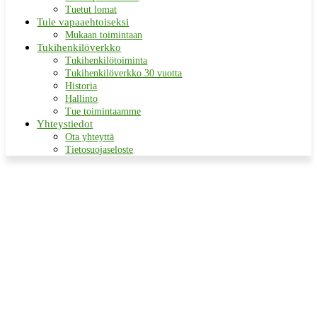
Tuetut lomat
Tule vapaaehtoiseksi
Mukaan toimintaan
Tukihenkilöverkko
Tukihenkilötoiminta
Tukihenkilöverkko 30 vuotta
Historia
Hallinto
Tue toimintaamme
Yhteystiedot
Ota yhteyttä
Tietosuojaseloste