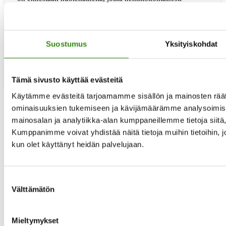
koskettavat enemmän. Suurin osa asettautuu välimaastoon.
Huoli, pelko, hämmennys ja epätietoisuus ovat monelle
maatalousyrittäjälle tuttuja kokemuksia jo vuosien varrelta.
Kun on pitkään kokenut olevansa syyllistetty …
[Lue
tietoaMaatalousyrittäjilläkin
Suostumus
Yksityiskohdat
lisää...]
katse
tulevassa
Tämä sivusto käyttää evästeitä
Käytämme evästeitä tarjoamamme sisällön ja mainosten räät
ominaisuuksien tukemiseen ja kävijämäärämme analysoimise
Siirry
«
edelliselle sivulle
mainosalan ja analytiikka-alan kumppaneillemme tietoja siit
Sivu
1
Kumppanimme voivat yhdistää näitä tietoja muihin tietoihin, joit
Välisivut
…
jätetty
Sivu
kun olet käyttänyt heidän palvelujaan.
24
pois
Sivu
25
Sivu
26
Sivu
27
Suostumuksen
Sivu
28
Välttämätön
Sivu
29
valinta
Siirry
seuraavalle sivulle »
Mieltymykset