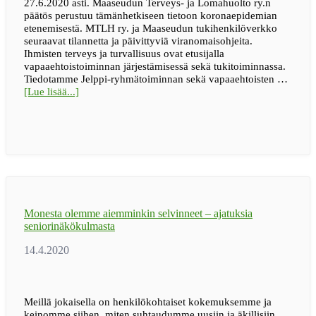
27.6.2020 asti. Maaseudun Terveys- ja Lomahuolto ry.n
päätös perustuu tämänhetkiseen tietoon koronaepidemian
etenemisestä. MTLH ry. ja Maaseudun tukihenkilöverkko
seuraavat tilannetta ja päivittyviä viranomaisohjeita.
Ihmisten terveys ja turvallisuus ovat etusijalla
vapaaehtoistoiminnan järjestämisessä sekä tukitoiminnassa.
Tiedotamme Jelppi-ryhmätoiminnan sekä vapaaehtoisten …
tietoaMaaseudun
[Lue lisää...]
tukihenkilöverkon
Jelppi-
ryhmätoiminta
sekä
vapaaehtoisten
koulutukset
ja
tapaamiset
ovat
Monesta olemme aiemminkin selvinneet – ajatuksia
tauolla
seniorinäkökulmasta
27.6.2020
asti
Meillä jokaisella on henkilökohtaiset kokemuksemme ja
keinomme siihen, miten suhtaudumme uusiin ja äkillisiin