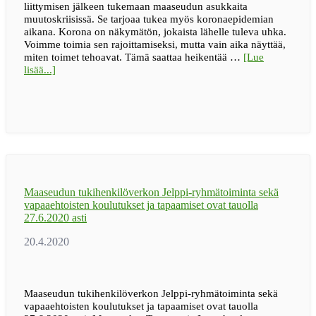
liittymisen jälkeen tukemaan maaseudun asukkaita
muutoskriisissä. Se tarjoaa tukea myös koronaepidemian
aikana. Korona on näkymätön, jokaista lähelle tuleva uhka.
Voimme toimia sen rajoittamiseksi, mutta vain aika näyttää,
miten toimet tehoavat. Tämä saattaa heikentää …
[Lue
tietoaMaaseudun
lisää...]
tukihenkilöverkko
toimii
koronaepidemiankin
aikana
Maaseudun tukihenkilöverkon Jelppi-ryhmätoiminta sekä
vapaaehtoisten koulutukset ja tapaamiset ovat tauolla
27.6.2020 asti
Maaseudun tukihenkilöverkon Jelppi-ryhmätoiminta sekä
vapaaehtoisten koulutukset ja tapaamiset ovat tauolla