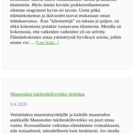
tilanteisiin. Myös tämän kevään poikkeustilanteeseen
olemme reagoineet hyvin eri tavoin. Usein pitkä
elämänkokemus ja ikävuodet tuovat mukanaan oman
mittakaavansa. Kun ”kilometrejä” on takana jo paljon, on
ehkä kokemusta jostakin vastaavasta tilanteesta. Monilla on
kokemusta, että vaikeiden vaiheiden yli on selvitty.
Elämänkokemus antaa ymmärrystä hyväksyä asioita, joihin
tietoaMonesta
emme voi …
[Lue lisää...]
olemme
aiemminkin
selvinneet
–
ajatuksia
seniorinäkökulmasta
Maaseudun tukihenkilöverkko tiedottaa
Vertaistukea maaseutuyrittäjille ja kaikille maaseudun
asukkaille Maaseudun tukihenkilöverkko on juuri sinua
varten. Koronatilanne vaikuttaa elämäämme voimakkaasti,
niin sosiaalisesti, taloudellisesti kuin henkisesti. Jos sinulla